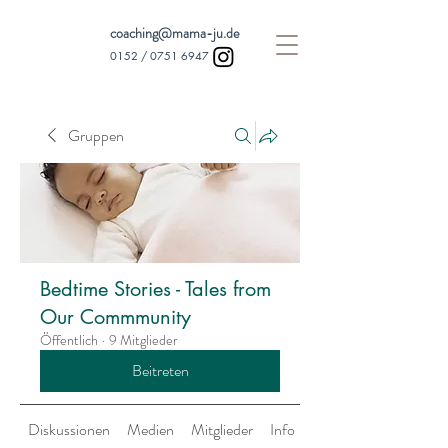
coaching@mama-ju.de
0152 /
0751 6947
Gruppen
Bedtime Stories - Tales from
Our Commmunity
Öffentlich
·
9 Mitglieder
Beitreten
Diskussionen
Medien
Mitglieder
Info