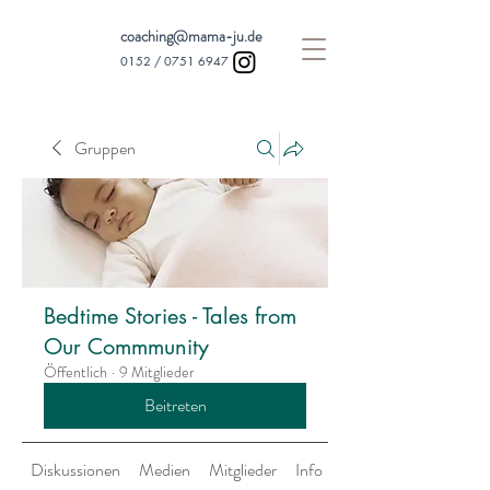
coaching@mama-ju.de
0152 /
0751 6947
Gruppen
Bedtime Stories - Tales from
Our Commmunity
Öffentlich
·
9 Mitglieder
Beitreten
Diskussionen
Medien
Mitglieder
Info