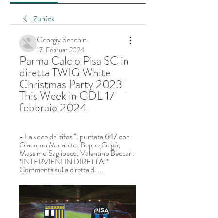
Zurück
Georgiy Senchin
17. Februar 2024
Parma Calcio Pisa SC in 
diretta TWIG White 
Christmas Party 2023 | 
This Week in GDL 17 
febbraio 2024
- La voce dei tifosi": puntata 647 con 
Giacomo Morabito, Beppe Grigò, 
Massimo Sagliocco, Valentino Beccari. 
*INTERVIENI IN DIRETTA!* 
Commenta sulla diretta di ...