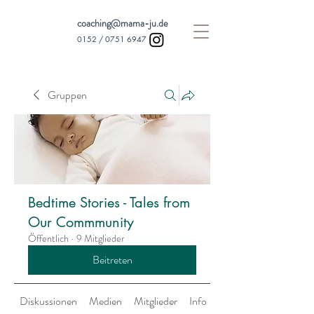
coaching@mama-ju.de
0152 /
0751 6947
Gruppen
Bedtime Stories - Tales from
Our Commmunity
Öffentlich
·
9 Mitglieder
Beitreten
Diskussionen
Medien
Mitglieder
Info