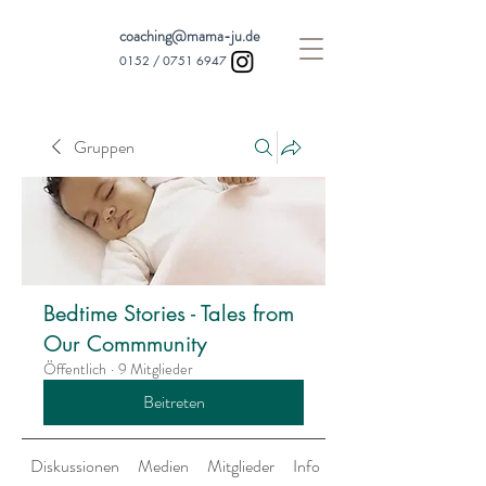
coaching@mama-ju.de
0152 /
0751 6947
Gruppen
Bedtime Stories - Tales from
Our Commmunity
Öffentlich
·
9 Mitglieder
Beitreten
Diskussionen
Medien
Mitglieder
Info