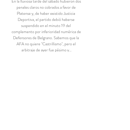
En la lluviosa tarde del sábado hubieron dos 
penales claros no cobrados a favor de 
Platense y, de haber existido Justicia 
Deportiva, el partido debió haberse 
suspendido en el minuto 19 del 
complemento por inferioridad numérica de 
Defensores de Belgrano. Sabemos que la 
AFA no quiere "Castrillismo", pero el 
arbitraje de ayer fue pésimo y…

El vicegobernador Marcelo Lima, invita a la 
comunidad sanjuanina a participar de la 
presentación del libro “Mi perro huele a 
galletas recién horneadas...

Huesca-Pirineos (HSK) Ibiza (IBZ) Jerez 
(XRY) La Gomera (GMZ) La Palma (SPC). 
Existe una línea de autobús que conecta el 
aeropuerto con el centro de Málaga. A 
Express Aeropuerto. La Línea A Exprés 
conecta el centro de la ciudad con el 
aeropuerto en tan sólo 15 minutos.
