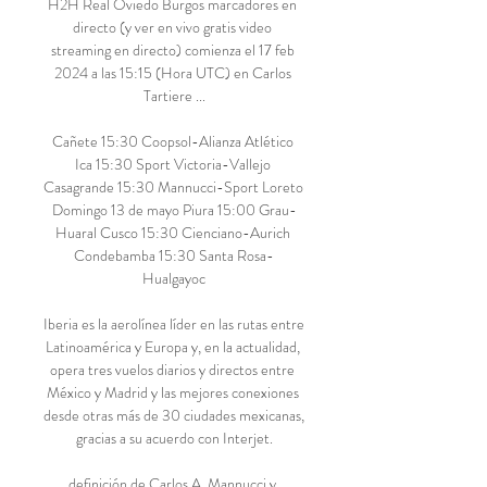
H2H Real Oviedo Burgos marcadores en 
directo (y ver en vivo gratis video 
streaming en directo) comienza el 17 feb 
2024 a las 15:15 (Hora UTC) en Carlos 
Tartiere ...

Cañete 15:30 Coopsol-Alianza Atlético 
Ica 15:30 Sport Victoria-Vallejo 
Casagrande 15:30 Mannucci-Sport Loreto 
Domingo 13 de mayo Piura 15:00 Grau-
Huaral Cusco 15:30 Cienciano-Aurich 
Condebamba 15:30 Santa Rosa-
Hualgayoc

Iberia es la aerolínea líder en las rutas entre 
Latinoamérica y Europa y, en la actualidad, 
opera tres vuelos diarios y directos entre 
México y Madrid y las mejores conexiones 
desde otras más de 30 ciudades mexicanas, 
gracias a su acuerdo con Interjet.

definición de Carlos A. Mannucci y 