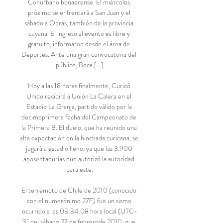
Conurbano bonaerense. El miércoles 
próximo se enfrentará a San Juan y el 
sábado a Obras, también de la provincia 
cuyana. El ingreso al evento es libre y 
gratuito, informaron desde el área de 
Deportes. Ante una gran convocatoria del 
público, Boca […]

Hoy a las 18 horas finalmente, Curicó 
Unido recibirá a Unión La Calera en el 
Estadio La Granja, partido válido por la 
decimoprimera fecha del Campeonato de 
la Primera B. El duelo, que ha reunido una 
alta expectación en la hinchada curicana, se 
jugará a estadio lleno, ya que las 3.900 
aposentadurías que autorizó la autoridad 
para este.

El terremoto de Chile de 2010 (conocido 
con el numerónimo 27F) fue un sismo 
ocurrido a las 03:34:08 hora local (UTC-
3) del sábado 27 de febrerode 2010, que 