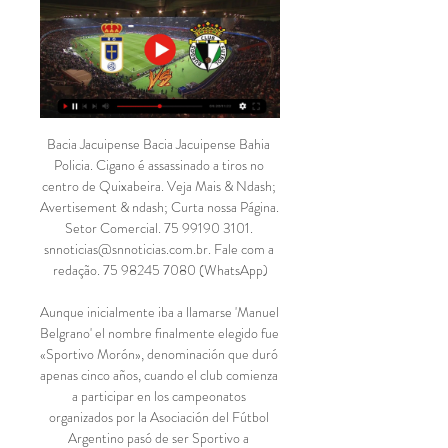
Bacia Jacuipense Bacia Jacuipense Bahia 
Policia. Cigano é assassinado a tiros no 
centro de Quixabeira. Veja Mais & Ndash; 
Avertisement & ndash; Curta nossa Página. 
Setor Comercial. 75 99190 3101. 
snnoticias@snnoticias.com.br. Fale com a 
redação. 75 98245 7080 (WhatsApp)

Aunque inicialmente iba a llamarse 'Manuel 
Belgrano' el nombre finalmente elegido fue 
«Sportivo Morón», denominación que duró 
apenas cinco años, cuando el club comienza 
a participar en los campeonatos 
organizados por la Asociación del Fútbol 
Argentino pasó de ser Sportivo a 