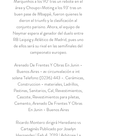
Marquinhos a los 90’ tras un rebote en el 
área y Choupo-Moting a los 93’ tras un 
buen pase de Mbappé, fueron quienes le 
dieron el triunfo y la clasificación al 
conjunto parisino. Ahora, el equipo de 
Neymar espera al ganador del duelo entre 
RB Leipzig y Atlético de Madrid, pues uno 
de ellos será su rival en las semifinales del 
campeonato europeo.

Arenado De Frentes Y Obras En Junin - 
Buenos Aires - av circunvalación e int 
solana Telefono:(0236) 443 -. Cerámicas, 
Construccion - materiales, Ladrillos, 
Pastinas, Sanitarios, Cal, Revestimientos, 
Cascote, Revestimientos para piletas, 
Cemento, Arenado De Frentes Y Obras 
En Junin - Buenos Aires

Ricardo Montero dirigirá Herediano vs 
Cartaginés Publicado por Joselyn 
Hernandez | Feb 4, 2019 | Arbitraje La 