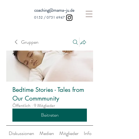
coaching@mama-ju.de
0152 /
0751 6947
Gruppen
Bedtime Stories - Tales from
Our Commmunity
Öffentlich
·
9 Mitglieder
Beitreten
Diskussionen
Medien
Mitglieder
Info