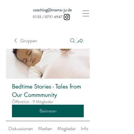
coaching@mama-ju.de
0152 /
0751 6947
Gruppen
Bedtime Stories - Tales from
Our Commmunity
Öffentlich
·
9 Mitglieder
Beitreten
Diskussionen
Medien
Mitglieder
Info