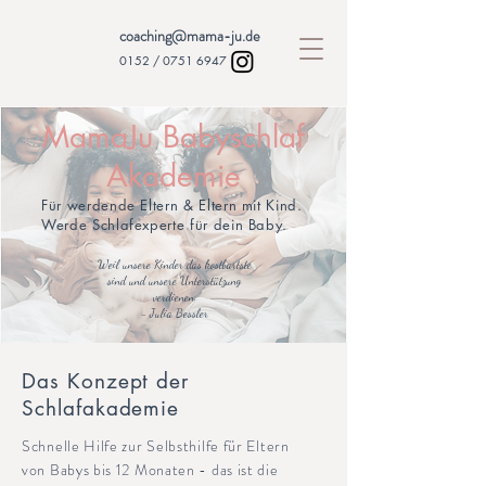
coaching@mama-ju.de
0152 /
0751 6947
MamaJu Babyschlaf
Akademie
Für werdende Eltern & Eltern mit Kind.
Werde Schlafexperte für dein Baby.
Weil unsere Kinder das kostbartste
sind und unsere Unterstützung
verdienen.
- Julia Bessler
Das Konzept der
Schlafakademie
Schnelle Hilfe zur Selbsthilfe für Eltern
von Babys bis 12 Monaten - das ist die