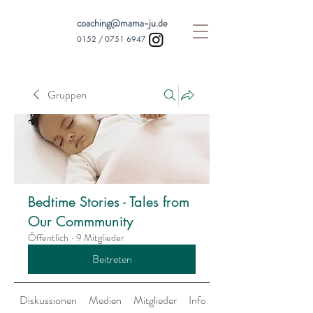
coaching@mama-ju.de
0152 /
0751 6947
Gruppen
Bedtime Stories - Tales from
Our Commmunity
Öffentlich
·
9 Mitglieder
Beitreten
Diskussionen
Medien
Mitglieder
Info