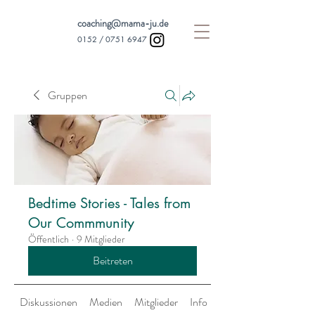
coaching@mama-ju.de
0152 /
0751 6947
Gruppen
Bedtime Stories - Tales from
Our Commmunity
Öffentlich
·
9 Mitglieder
Beitreten
Diskussionen
Medien
Mitglieder
Info