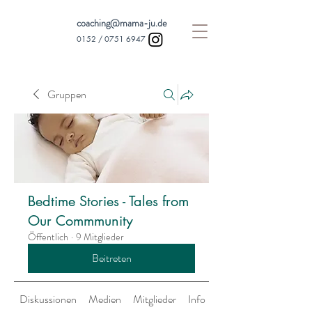
coaching@mama-ju.de
0152 /
0751 6947
Gruppen
Bedtime Stories - Tales from
Our Commmunity
Öffentlich
·
9 Mitglieder
Beitreten
Diskussionen
Medien
Mitglieder
Info