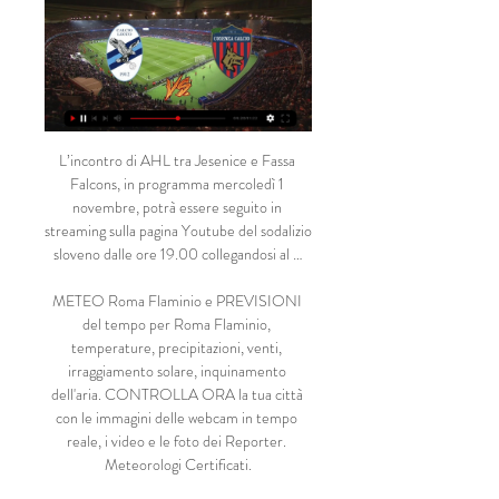
L’incontro di AHL tra Jesenice e Fassa Falcons, in programma mercoledì 1 novembre, potrà essere seguito in streaming sulla pagina Youtube del sodalizio sloveno dalle ore 19.00 collegandosi al …

METEO Roma Flaminio e PREVISIONI del tempo per Roma Flaminio, temperature, precipitazioni, venti, irraggiamento solare, inquinamento dell'aria. CONTROLLA ORA la tua città con le immagini delle webcam in tempo reale, i video e le foto dei Reporter. Meteorologi Certificati.

Le dichiarazioni del dopo gara raccolte dal web nel nostro consueto blob video Dopo la bella vittoria contro il Chievo Verona in sala stampa il tecnico Massimo Oddo ammette che la vittoria magari non è meritata per il gioco quanto per il carattere mostrato. Ai microfoni in …

Pronostico e statistiche dell'incontro di calcio ArzignanoChiampo - Virtus Verona di Italia Serie D - Gruppo C del 17/09/2017. Disponibili anche tutti i pronostici della giornata del campionato Italia Serie D - Gruppo C

Nella categoria Elettronica potrai consultare comodamente da casa tua i volantini online con le offerte, le promozioni, gli sconti e i sottocosto dei migliori negozi dedicati alla vendita di prodotti di elettronica, presenti a Benevento.

Il punteggio in tempo reale: Herd vs Rommen nei giochi Norvegia 4. Presentiamo il risultato in tempo reale, le formazioni in pre-partita e la tabella sempre attuale

Lecco vs Cosenza Calcio diretta online 17/02/2024 13:00 tra 2 ore — Guarda la trasmissione in diretta online della partita Lecco vs Cosenza Calcio 17 febbraio 2024 13:00 gratis su Scores24.live!

Leone 7 I tiri del Gladiator sono, più che altro, insidiosi. Ha il merito di non farsi sorprendere mai. De Siena 5,5 Torna in campo dopo la squalifica ed è chiamato ad agite sulla fascia destra. Non se la cava granché bene, specie nella ripresa quando si fa saltare costantemente. Mannone 6,5

Genova. Si sono disputate le sfide della quinta giornata della fase a gironi del campionato di Serie A1 femminile. Nel girone 1 primo passo falso del CT Lucca, sconfitto in casa per 3-1 dal Tennis Club Genova 1893, protagonista nel recente passato di sfide scudetto. La matricola toscana è stata

Sputnik è un nuovo brand nel mondo dei media, che dispone di moderni centri multimediali in diversi paesi. Sputnik si posiziona come una fonte di notizie alternative ed un'emittente radiofonica. Sputnik racconta quello che gli altri non dicono, offrendo un'immagine del mondo più completa e con un mosaico di punti di vista realmente diverso.

Savoia, tre punti a Licata e primo successo esterno in camoionato. La squadra oplontina supera 2-0 i siciliani nella settima giornata. A segno Cerone nel primo tempo, e Scalzone nella ripresa.

Video Atalanta-Milan (2-1): highlights e gol della partita di Serie A disputata domenica 3 aprile 2016 allo stadio Atleti Azzurri d’Italia di Bergamo, valida per la 31^giornata di campionato Il sorpasso dell’Atalanta sul Milan si è compiuto nel secondo tempo, per la precisione al 17′ minuto

Ore 12:00 Sportitalia (225 SKY, 60 DTT) in diretta. LBA Serie A, 7a giornata – Grissin Bon Reggio Emilia – Segafredo Virtus Bologna Ore 17:00 Eurosport 2 (211 Sky e piattaforma DAZN) e Eurosport Player in diretta. LBA Serie A, 7a giornata – AX Armani Exchange Milano – Openjobmetis Varese Ore 17:30 Eurosport Player in diretta

La Cittadella vecchia era il settore più antico della città, rappresentante quasi completamente l'estensione dell'originaria Brixia romana, la quale in realtà si sviluppava sull'area di entrambe le cittadelle, la nuova e la vecchia, congiunte.

trasmissione sportiva. 1 2 Successivo » Nocerina – Ercolanese in “Diretta Stadio. Continua a leggere → Roccella – Nocerina in “Diretta Stadio.

Nazionale U17 – Fase Elite Europeo: Ungheria, Repubblica Ceca e Serbia nel girone dell’Italia.. Italia, Finlandia, Romania, Montenegro (22-25-28 ottobre 2018 in Montenegro). Nazionale, Top News Italia,. in linea con la rubrica, è l’ideale per rimanere informati in compagnia delle sorelle Di Camillo, Giada e Giulia.

Lecco vs Cosenza | Serie B - Today Calcio · Sport /; Calcio 2023-2024 /; Serie B /; Lecco vs Cosenza. Lecco vs Programmi Tv · Film e serie Tv · Cinema · Musica · Libri · Social media · Opinioni.

Serie D - Italia Sezione dedicata ai campionati di Serie D in Italia. Tuttocampo mette a disposizione tutti i dati sui campionati di calcio dilettantistico di Serie D in Italia: risultati, classifiche, squadre, marcatori, giocatori, rose delle squadre, news, statistiche di ogni tipo, calciomercato e molto altro!

Le migliori offerte per Franz Borghese: ”Invenzioni e scoperte ritratti immaginari ed altro”. sono su eBay Confronta prezzi e caratteristiche di prodotti nuovi e usati Molti articoli con consegna gratis!

Debutto stagionale in trasferta per la nuova squadra CSI guidata da coach Vezzelli che si è trovata ad affrontare l’Audax Casinalbo, una delle squadre più temute del …

La Supercoppa italiana 2000 fu la 6ª supercoppa italiana di pallacanestro maschile. Fu vinta da Virtus Roma e, per la prima volta, fu disputata da un numero diverso da 2 squadre, con la formula del challenge. Indice. 1 Regolamento;. Cantù e Pall. Biella e terminò con le Final Four a …

Cagliari-Inter dove vederla in TV e diretta streaming. La sfida tra Cagliari e Inter sarà trasmessa in diretta e in esclusiva su Sky Sport Serie A, Sky Calcio 1 e Sky Supercalcio HD. In streaming sarà possibile vedere la partita tramite SKY Go, disponibile per Pc, Smartphone e Tablet.

Cosenza in diretta gratis LIV | My Site Group 5 ore fa — Cosenza vs Lecco risultati, statistiche H2H | Calcio Scaricala gratis! App streaming Lecco vs Cosenza. Puoi vedere in diretta e gratis la ...

DOVE VEDERE TOTTENHAM-LIVERPOOL IN TV E STREAMING. Tottenham-Liverpool sarà visibile in tv attraverso due modi: in chiaro sulla Rai al canale Rai 1, sull’emittente Sky ai canali Sky Sport Uno (201 del satellite, 472 del digitale terrestre), Sky Sport Football (203 del satellite) e Sky Sport (251 del satellite).

Lecco vs Cosenza | Serie B Calcio 2023-2024 /; Serie B /; Lecco vs Cosenza. Lecco vs Cosenza | Serie B. Classifica. Parma logo. Parma 48 punti. Cremonese logo. Cremonese 44 punti. Como ...

Versus San Marino - Atletico Porto Sant'Elpidio - Serie D Girone F 2019 - 2020. San Marino - Atletico Porto Sant'Elpidio. Testa a testa campionato corrente. 1 Punti in classifica. 7 Punti in classifica. 2 Sconfitte in casa. 1 Vittorie in trasferta. 0.50 Media gol realizzati in casa. 2.00 Media gol …

Home Sport Calcio Avellino Società assente sul mercato, squadra inesistente in campo: Torres-Avellino 2-0 Società assente sul mercato, squadra inesistente in campo: Torres-Avellino 2-0. 16 Dicembre 2018 Calcio Avellino 0

Digigraph Roma è un service di stampa professionale e fine art a Roma. Stampa ad alta qualità per fotografie, illustrazioni, digital art su carte speciali.

Home page dell'Archivio di Stato di Alessandria. COMUNICAZIONI - ATTENZIONE - A causa di un guasto alla linea telefonica è possibile contattarci esclusivamente via mail all'indirizzo AS-AL@beniculturali.it

Annunci di offerte di lavoro a Frosinone e provincia: scopri subito migliaia di offerte di aziende, agenzie e privati e trova il tuo nuovo lavoro su Subito.it

Serie B, mister Caserta pre Lecco-Cosenza (16/02/24) YouTube YouTube 13:27 YouTube Il Dot Tv 16 ore fa 16 ore fa

Partiti! Siena privo del bomber Marotta, Pistoiese ancora senza Papini. 1′ Siena subito arrembante e si rende immediatamente pericoloso con Emmausso. Pistoiese salva in angolo. 2′ dalla bandierina il Siens non punge, ma dimostra grande intensità. La Pistoiese non ha un buon approccio alla gara.

(Trasmissione in diretta@) Partita Calcio Lecco Cosenza 1 ora fa — 4 ore fa — Cosenza Lecce Risultati calcio live in diretta Serie C. Lecco LECCO – Sabato 17 febbraio, lo Stadio Rigamonti Ceppi ospiterà ...

Domenica pomeriggio per la settima giornata di campionato la Reggiana affronta in trasferta l'Arzignano Valchiampo (calcio d'inizio alle 17:30), formazione che occupa il penultimo posto in classifica nel girone B dopo aver maturato tre sconfitte consecutive nelle ultime giornate con Sambenedettese, Südtirol…

54' Manchester City che prova a reagire ma adesso è rabbioso il pressing della Dea. 52' Grande avvio di secondo tempo della squadra di Gasperini, il Manchester City non è ancora sceso in campo in questa ripresa. 50' Pareggio dell'Atalanta con Pasalic che, sugli sviluppi di un cross di Gomez, insacca con un gran colpo di testa.

Immagini porno Video porno di italiane gratuite di xHamster. Tonnellate di calde Video porno di italiane immagini porno ti stanno aspettando. Goditele!

Dove vedere Lecco-Cosenza in streaming e tv gratis 15 ore fa — Lecco-Cosenza di Serie B: dove vedere la partita in TV e streaming gratis su DAZN o Sky Sport. Oggi, gli appassionati di calcio avranno la ...

Cosenza-Lecco, dove vederla in tv e streaming 7 ott 2023 — Dove vedere Cosenza Calcio-Calcio Lecco 1912 in diretta in TV e streaming, Sky, Dazn. Serie B BKT 2023/2024.

Cosenza Calcio in diretta streaming Lecco vs 1 ora fa — Calcio Lecco - Cosenza Calcio in diretta streaming Lecco vs Cosenza diretta, risultati, pronostico() 17.02.2024 In diretta HD Segui la ...

Alla vigilia della trasferta contro il Carpi, l'allenatore del Cesena presenta in conferenza stampa il match: "Per me non sarà mai una partita come le altre, ritorno sempre con piacere qui. Sono stato bene con tutto l'ambiente" Se c'è una partita speciale per Fabrizio Castori, quella è

Lecco - Cosenza risultati in diretta, risultati H2H e formazioni Football Ame. Basket. Più. Calcio. Calcio. 11/306 · Football Ame. Lecco ha giocato contro Cosenza 1 partite in questa stagione. Al momento ...

EMPOLI (FIRENZE) – Classifica quasi opposta ma momento molto simile per Empoli (18) e Sassuolo (30). I neroverdi di Roberto De Zerbi nelle ultime cinque partite hanno raccolto un solo punto anche se il sogno Europa non è ancora definitivamente svanito.

Lecco-Cosenza: dove vederla 