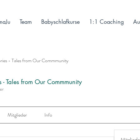
maJu
Team
Babyschlafkurse
1:1 Coaching
Au
ories - Tales from Our Commmunity
es - Tales from Our Commmunity
der
Mitglieder
Info
Mitgliede