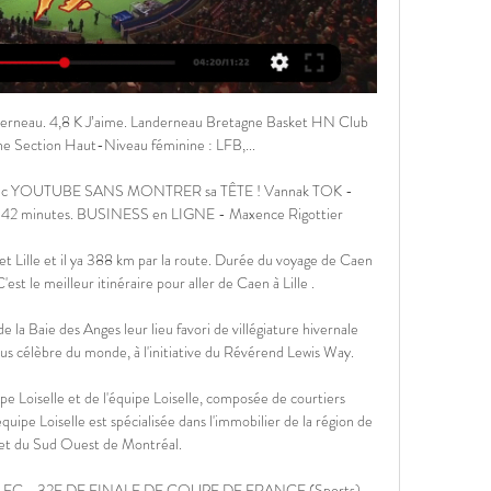
Stars Football Club est un club camerounais de football basé dans la ville de Douala . Histoire [modifier | modifier le code] Cette section est vide, insuffisamment détaillée ou incomplète. Votre aide est la bienvenue ! Comment faire ? Le.

Football | Caen - Guingamp : Streaming, chaîne, comment 30 sept. 2023 — Caen affronte Guingamp aujourd'hui à 19h et vous serez certainement nombreux à vouloir regarder ce match sans savoir sur quelle chaîne il ...

Adversaires en 8emes de finale de Ligue des Champions la saison passée, l'Atlético Madrid et la Juventus Turin se croisent cette fois dès la phase de groupes. Avec un premier rendez-vous ce mercredi au Wanda Metropolitano (21h00).

Résultat Atletico Lanus Union Santa Fe en direct : retrouvez les statistiques de Atletico Lanus Union Santa Fe, match du 17 August 2017 et suivez le score en live !

L'équipe de France reçoit la Turquie ce lundi (20h45). Diffusion TV, streaming, compo probable... Goal vous dit tout sur le match des Bleus.

Suivez le match Melgar-Alianza Universidad en direct 21/04/2019. Ne ratez pas ce match de Primera Division en direct, sinon, suivez les résultats, score buts après match Melgar-Alianza Universidad.

Les services de dialyse de NephroCare Marne la Vallée sont situés au coeur du Centre Hospitalier Lagny Marne la Vallée dans un cadre spacieux, confortable et lumineux.Les locaux, entièrement neufs, ont été aménagés de façon à garantir aux patients une sécurité accrue, un environnement de traitement agréable et convivial favorisant.

Parfums, L'Art de Vivre. En validant votre inscription à notre newsletter, vous acceptez de recevoir des informations concernant les offres, services, produits et événements de Hermès Sellier, ainsi que des autres compagnies du groupe Hermès, conformément à notre Politique de Confidentialité.

Résumé PSG - Angers / Expulsion Thiago Motta (Carton rouge) ! Thiago Motta a quitté le terrain presque sans un mot. Il s'est quand même arrêter discuter avec le 4e arbitre une fois la ligne de touche passé. Il est le cinquième joueur du PSG a écopé d'un carton rouge cette saison en Ligue 1 après Marco Verratti (contre.

Kadetten Schaffhausen Gcz est un club suisse de handball basé dans la ville de Schaffhouse. Il évolue pour la saison 2019/2020 dans le championnat suivant : Suisse - Division 1 Hommes - Ligue Nationale A. Les matchs à domicile se jouent dans la salle : Schweizersbildhalle.

[[[regardez>>]!!!!!]] En Avant Guingamp Stade Malherbe Caen il y a 3 heures — [regardez>>]!!!!!]] En Avant Guingamp Stade Malherbe Caen en streaming regarder gratuit France Bleu Normandie (Calvados - Orne) – Écouter la ...

Michelin Travel Partner traitera votre adresse email afin de gérer votre abonnement à la newsletter ViaMichelin. Vous pouvez à tout moment utiliser le lien de désabonnement intégré dans la newsletter. En savoir plus sur la gestion de vos données et vos droits

Avant Garde Caen Football: Site officiel de l'AG Caen Rendez-vous sur le site officiel de l'AG Caen Football pour consulter toute l'actualité du club, matchs et résultats, fiches joueurs, médias.

Celtic Diffusion, membre du Groupe QuatuHoRe est distributeur des logiciels de gestion Vega© et Soft’Inn© pour les hôtels, restaurants, spa et centres de séminaires pour le très grand ouest de la France.

C'est d'ailleurs également le mot d'ordre pour Castres, dans un match entre les 2 plus mauvaises attaques du top 8. Il sera plutôt question de bonus défensif pour cette rencontre. Moins de 10 points d'écart c'est la tendance de ce derby entre le stade Toulousain et le Castres Olympique. Ces derniers restent d'ailleurs sur 4 succès sur leur.

Ligne 140HORAIRES REIMS > CHALONS EN CHAMPAGNE > TROYES VALABLE DU 1ER JUILLET AU 31 DÉCEMBRE 2015 Arrivée du train de Charleville-Mézières à Reims 06:32 07:55 10:02 11:38 13:40 17:05 17:51 17:51 18:24 18:20 19:57

En Avant Guingamp Site officiel du club de football de l'En Avant de Guingamp. Présentation du club et du stade, historique, actualités,

Dunkerque a fini la saison en boulet de canon pour sauver sa place en National. Huit matchs, cinq victoires, trois nuls… et seulement deux buts concédés lors de cette dernière ligne droite.

Merci à toutes et à tous de nous avoir suivis. Rendez-vous demain sur Eurosport.fr pour la suite de cette 13e journée de Ligue 1 avec notamment les rencontres …

regarder En Avant Guingamp Stade Malherbe Caen il y a 15 heures — 2023 — il y a 6 jours — regarder Paris FC ES Troyes AC en direct tv 28 octobre 2023 Football 19:00 Live -. 36' +′. Ligue 2 BKT · Valenciennes.

Gaétan Blanchet . 26 octobre 2019; Saint-Adalbert de L'Islet; Daniel Bourgault . 25 octobre 2019; Saint-Pamphile de L'Islet; Gilberte Caron St-Pierre . 24 octobre 2019; L'Islet (Saint-Eugène) Anthony Caron . 23 octobre 2019; L'Islet (Saint-Eugène) Ernest Cloutier . 17 octobre 2019; L'Islet (St-Eugène) Alexandre Bélanger . 16 octobre 2019; Saint-Damase de L'Islet; Rose-Aimée Dubé Bernier.

Stade Malherbe Caen - billetterie SM Caen - match SMC Site internet officiel du Stade Malherbe Caen. Retrouvez toutes l'actualités, les résultats, le classement du Stade Malherbe Caen.

BOURREAU, mariée avec Henri Paul Joseph Maxime DELIÉ. BOURRINAT 1803, fille de Jean et Antoinette ?, mariée avec Jacques PEYNOT en 1829. BOUTIN 1716-/1768, fille de François et Françoise FOUREIX, mariée avec Ligier SERVET en 1736. BOYER 1853, fille de Jean et Marie BOIVIN, mariée avec Jean Léger GAYDIER en 1878.

Coupe de France. Revivez la qualification d'EA Guingamp 9 déc. 2023 — Revivez la qualification d'EA Guingamp face à l'AG Caen en vidéo. En Voir plusVoir moins. Nos partenaires.

Attention : les billets achetés en ligne ne seront ni repris ni échangés. La billetterie ne pouvant modifier une commande internet, merci de bien vérifier le récapitulatif

Accueil France Coupe de la Ligue Coupe de la Ligue : Les compos de Bordeaux – Guingamp Suite ce mercredi des quarts de finales de la Coupe de la Ligue. Bordeaux accueille Guingamp au …

Fédération Française de Football J21 I FC Vi