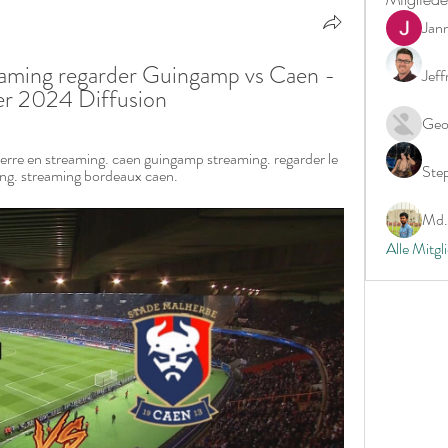
Jan
ming regarder Guingamp vs Caen - 
Jeff
ier 2024 Diffusion
Geo
erre en streaming. caen guingamp streaming. regarder le 
Ste
ing. streaming bordeaux caen.
Md. 
Alle Mitgl