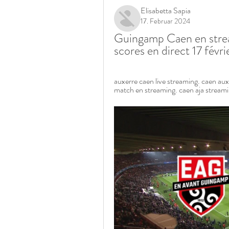
Elisabetta Sapia
17. Februar 2024
Guingamp Caen en strea
scores en direct 17 févr
auxerre caen live streaming. caen aux
match en streaming. caen aja stream