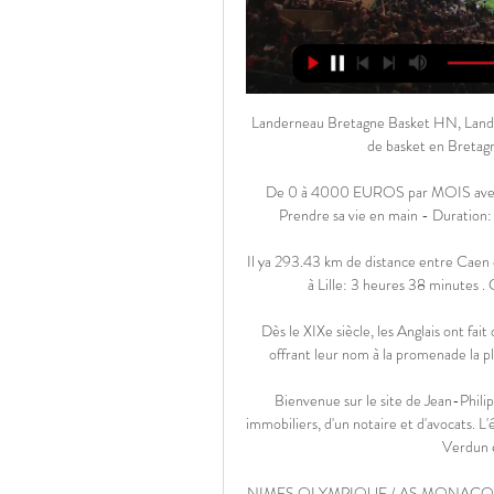
Landerneau Bretagne Basket HN, Landerneau. 4,8 K J’aime. Landerneau Bretagne Basket HN Club de basket en Bretagne Section Haut-Niveau féminine : LFB,...

De 0 à 4000 EUROS par MOIS avec YOUTUBE SANS MONTRER sa TÊTE ! Vannak TOK - Prendre sa vie en main - Duration: 42 minutes. BUSINESS en LIGNE - Maxence Rigottier

Il ya 293.43 km de distance entre Caen et Lille et il ya 388 km par la route. Durée du voyage de Caen à Lille: 3 heures 38 minutes . C'est le meilleur itinéraire pour aller de Caen à Lille .

Dès le XIXe siècle, les Anglais ont fait de la Baie des Anges leur lieu favori de villégiature hivernale offrant leur nom à la promenade la plus célèbre du monde, à l'initiative du Révérend Lewis Way.

Bienvenue sur le site de Jean-Philippe Loiselle et de l'équipe Loiselle, composée de courtiers immobiliers, d'un notaire et d'avocats. L'équipe Loiselle est spécialisée dans l'immobilier de la région de Verdun et du Sud Ouest de Montréal.

NIMES OLYMPIQUE / AS MONACO FC - 32E DE FINALE DE COUPE DE FRANCE (Sports) - dimanche 4 janvier 2015 - STADE DES COSTIERES, Nimes, 30000 - Toute l'info sur l'evenement

Bouaké vs ASEC Le choc de cette 11è journée de Ligue 1 Ivoirienne. Deux équipe du haut de classement qui ont chacune fait preuve de ténacité et de régularité depuis le début du championnat.

Mbour Petite Cote remporte le tournoi du parlement. XALIMANEWS : Détenteur de la coupe du Sénégal, MPC vient de rajouter à son armoire à trophées la Coupe du Parlement édition 2017. Les pensionnaires du club de la Petite Cote ont été plus adroits que leurs adversaires de Génération Foot lors de la fatidique séance de tirs au but (6 tab à 5) après un score de parité (1-1) à l.

Faites le tour de nos rayons pour trouver tous les produits et matériaux de construction dont vous avez besoin pour bricoler, jardiner ou réaliser vos projets d'aménagements intérieur et extérieur. Consultez dès maintenant les coordonées, horaires d'ouvertures, numéro de téléphone et plan d'accès de votre magasin Castorama de Metz.

C’est terminé au Stade Lat Dior de Thies : Génération Foot élimine Oilers et passe au Second tour. Score 3 buts à 0 Buteurs : Mame Limamoulaye Gueye , Youssou Diagne et Cherif Bayo L’article Ligue des Champions CAF Generation foot a fait l’essentiel est apparu en premier sur Senegal Direct. https://www.senegaldirect.net Senegaldirect

Chiesanuova, aussi appelée Penna Rossa (« Plume rouge ») est l’une des neuf communes (ou castelli) de la République de Saint-Marin. Cette localité très agricole est située au sud-ouest du pays, et comptait 1 090 habitants en 2013.

Panama U20 - Mali U20, résultat et score du match. Le match Panama U20 - Mali U20 en direct live du 25 mai 2019 à 18:00 (Coupe du Monde FIFA U20 - Groupe A, Monde) sur footlive.

Gagnez vos places pour le match Clermont Foot / Le Havre Radio SCOOP vous offre vos places pour la 11ème journée de Ligue 2, samedi 14 octobre à 14h55 au stade Gabriel-Montpied.

La blogueuse glamour Linda Ikeji, la cinéaste Chioma Ude, le startupper Jason Njoku… Ces Nigérians n’ont a priori pas grand chose en commun, si ce n’est la même ambition: devenir le futur Netflix africain en popularisant l’accès aux films de Nollywood en ligne.

Parapharmacie en ligne, Parapharmazen dévoile une sélection des plus grandes marques pour prendre soin de son corps et de son bien-être, d’Aderma à SVR.

Guingamp - Caen à suivre en direct, Ligue 2 (17/02/2024) il y a 11 heures — Bienvenue sur le live de L'Équipe pour suivre ce match de football en direct entre Guingamp et Caen (Ligue 2, 25e journée).

Le head coach de l’équipe nationale U18 Thierry Paterlini a effectué la dernière réduction du cadre et défini la composition de l’équipe pour les Championnats du monde U18 à Poprad (SVK). Le premier match des Mondiaux, opposant la Suisse à la Lettonie, aura lieu le vendredi 14 avril.

Actualités Pour la saison en cours, voir: Championnat du Cameroun de football 2019 0 modifier Le New 