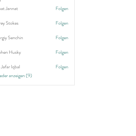
nat Jannat
Folgen
rey Stokes
Folgen
rgiy Senchin
Folgen
phen Husky
Folgen
Jafar Iqbal
Folgen
ieder anzeigen (9)