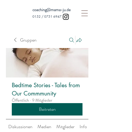
coaching@mama-ju.de
0152 /
0751 6947
Gruppen
Bedtime Stories - Tales from
Our Commmunity
Öffentlich
·
9 Mitglieder
Beitreten
Diskussionen
Medien
Mitglieder
Info