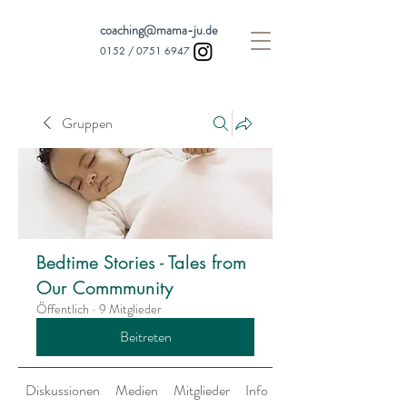
coaching@mama-ju.de
0152 /
0751 6947
Gruppen
Bedtime Stories - Tales from
Our Commmunity
Öffentlich
·
9 Mitglieder
Beitreten
Diskussionen
Medien
Mitglieder
Info