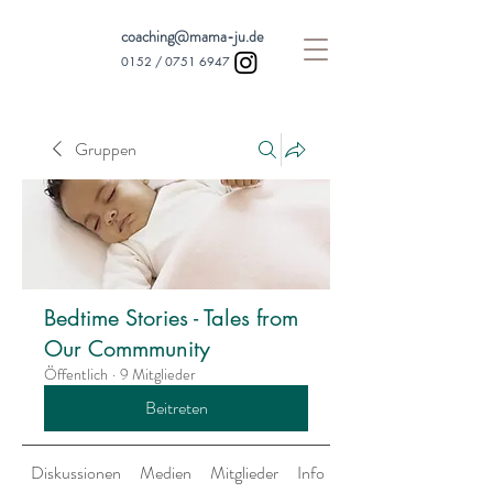
coaching@mama-ju.de
0152 /
0751 6947
Gruppen
Bedtime Stories - Tales from
Our Commmunity
Öffentlich
·
9 Mitglieder
Beitreten
Diskussionen
Medien
Mitglieder
Info