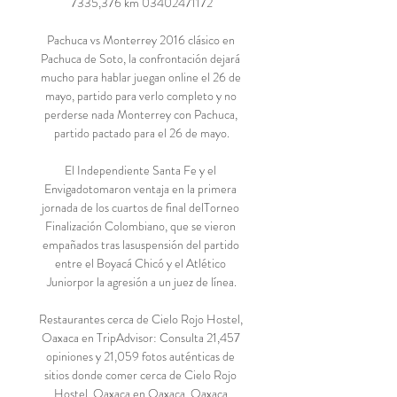
7335,376 km 03402471172

Pachuca vs Monterrey 2016 clásico en 
Pachuca de Soto, la confrontación dejará 
mucho para hablar juegan online el 26 de 
mayo, partido para verlo completo y no 
perderse nada Monterrey con Pachuca, 
partido pactado para el 26 de mayo.

El Independiente Santa Fe y el 
Envigadotomaron ventaja en la primera 
jornada de los cuartos de final delTorneo 
Finalización Colombiano, que se vieron 
empañados tras lasuspensión del partido 
entre el Boyacá Chicó y el Atlético 
Juniorpor la agresión a un juez de línea.

Restaurantes cerca de Cielo Rojo Hostel, 
Oaxaca en TripAdvisor: Consulta 21,457 
opiniones y 21,059 fotos auténticas de 
sitios donde comer cerca de Cielo Rojo 
Hostel, Oaxaca en Oaxaca, Oaxaca.
