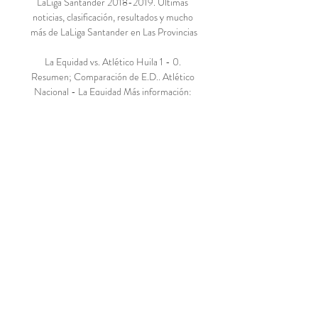
LaLiga Santander 2018-2019. Últimas 
noticias, clasificación, resultados y mucho 
más de LaLiga Santander en Las Provincias

La Equidad vs. Atlético Huila 1 - 0. 
Resumen; Comparación de E.D.. Atlético 
Nacional - La Equidad Más información: 
dom: 11/11/18: PRA: La Equidad - América 
de Cali Más información: Partidos de 
Atlético Huila. Competición: Todo; 
Primera A; Copa Colombia.

Encuentra vuelos baratos Valencia Oporto. 
Utiliza el calendario de vuelos Valencia 
Oporto (VLC-OPO) y compra los 
mejores billetes de avion con Atrapalo.com

Espn 2 en Vivo. Ver Espn 2 en Vivo. Esta 
cadena deportiva cuenta con varias señales 
en latinoamerica: ESPN 2 (Sur), disponible 
solo para Argentina, Paraguay y Uruguay. 
ESPN 2 (Andino Sur), la señal de ESPN 2 