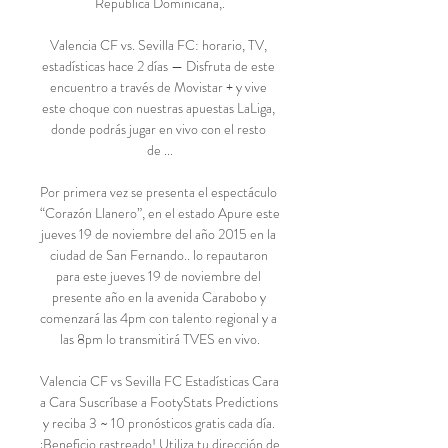
República Dominicana,.

Valencia CF vs. Sevilla FC: horario, TV, 
estadísticas hace 2 días — Disfruta de este 
encuentro a través de Movistar + y vive 
este choque con nuestras apuestas LaLiga, 
donde podrás jugar en vivo con el resto 
de ...

Por primera vez se presenta el espectáculo 
“Corazón Llanero”, en el estado Apure este 
jueves 19 de noviembre del año 2015 en la 
ciudad de San Fernando.. lo repautaron 
para este jueves 19 de noviembre del 
presente año en la avenida Carabobo y 
comenzará las 4pm con talento regional y a 
las 8pm lo transmitirá TVES en vivo.

Valencia CF vs Sevilla FC Estadísticas Cara 
a Cara Suscríbase a FootyStats Predictions 
y reciba 3 ~ 10 pronósticos gratis cada día. 
¡Beneficio rastreado! Utiliza tu dirección de 