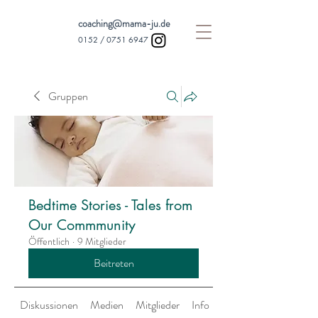
coaching@mama-ju.de
0152 /
0751 6947
Gruppen
Bedtime Stories - Tales from
Our Commmunity
Öffentlich
·
9 Mitglieder
Beitreten
Diskussionen
Medien
Mitglieder
Info