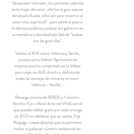
Venezuela-Vietnam,. los pemones, además 
es la mujer del amor, ella fue la gran esposa 
del abuelo Kueka, ellos son para nosotros el 
amor vivo, espiritual”.. para salirle al paso a 
la ofensiva política y policial del gobierno en 
su maniática y descabellada idea de “acabar 
con las guerrillas”.

Vuelve el AVE entre València y Sevilla, 
¡compra ya tu billete! Aprovecha los 
mejores precios comprando ya tu billete 
para viajar en AVE directo y disfruta de 
todas las ventajas de moverte en tren: 
València - Sevilla, ...

Recarga mínima de RD$20 y 1 número 
favorito Fijo o Móvil de la red VIVA con el 
que puedes hablar gratis por cada recarga 
de $100 en adelante que se realiza. Fijo 
Pospago. Líneas abiertas que te permiten 
hablar a cualquier número residencial en 