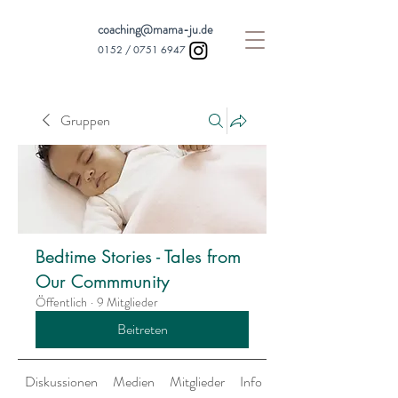
coaching@mama-ju.de
0152 /
0751 6947
Gruppen
Bedtime Stories - Tales from
Our Commmunity
Öffentlich
·
9 Mitglieder
Beitreten
Diskussionen
Medien
Mitglieder
Info