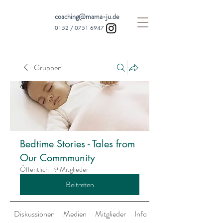
coaching@mama-ju.de
0152 /
0751 6947
Gruppen
Bedtime Stories - Tales from
Our Commmunity
Öffentlich
·
9 Mitglieder
Beitreten
Diskussionen
Medien
Mitglieder
Info