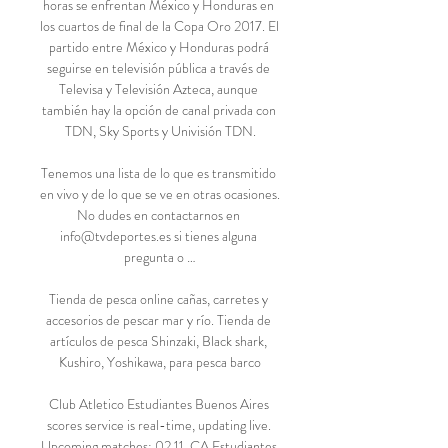
horas se enfrentan México y Honduras en 
los cuartos de final de la Copa Oro 2017. El 
partido entre México y Honduras podrá 
seguirse en televisión pública a través de 
Televisa y Televisión Azteca, aunque 
también hay la opción de canal privada con 
TDN, Sky Sports y Univisión TDN.

Tenemos una lista de lo que es transmitido 
en vivo y de lo que se ve en otras ocasiones. 
No dudes en contactarnos en 
info@tvdeportes.es si tienes alguna 
pregunta o …

Tienda de pesca online cañas, carretes y 
accesorios de pescar mar y río. Tienda de 
artículos de pesca Shinzaki, Black shark, 
Kushiro, Yoshikawa, para pesca barco

Club Atletico Estudiantes Buenos Aires 
scores service is real-time, updating live. 
Upcoming matches: 02.11. CA Estudiantes 