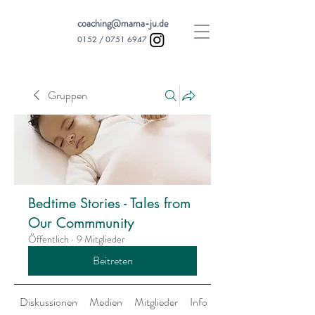
coaching@mama-ju.de
0152 /
0751 6947
Gruppen
Bedtime Stories - Tales from
Our Commmunity
Öffentlich
·
9 Mitglieder
Beitreten
Diskussionen
Medien
Mitglieder
Info