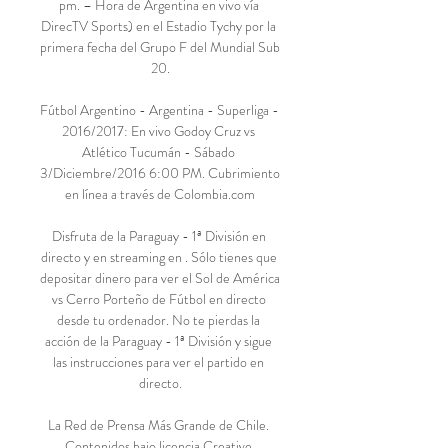
pm. – Hora de Argentina en vivo vía 
DirecTV Sports) en el Estadio Tychy por la 
primera fecha del Grupo F del Mundial Sub 
20.

Fútbol Argentino - Argentina - Superliga - 
2016/2017: En vivo Godoy Cruz vs 
Atlético Tucumán - Sábado 
3/Diciembre/2016 6:00 PM. Cubrimiento 
en línea a través de Colombia.com

Disfruta de la Paraguay - 1ª División en 
directo y en streaming en . Sólo tienes que 
depositar dinero para ver el Sol de América 
vs Cerro Porteño de Fútbol en directo 
desde tu ordenador. No te pierdas la 
acción de la Paraguay - 1ª División y sigue 
las instrucciones para ver el partido en 
directo.

La Red de Prensa Más Grande de Chile. 
Contenidos bajo licencia Creative 