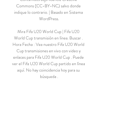
Commons (CC-BY-NC) salvo donde 
indique lo contrario. | Basado en Sistema 
WordPress.

Mira Fifa U20 World Cup | Fifa U20 
World Cup transmisión en línea. Buscar . 
Hora Fecha : Vea nuestro Fifa U20 World 
Cup transmisiones en vivo con video y 
enlaces para Fifa U20 World Cup . Puede 
ver el Fifa U20 World Cup partido en línea 
aquí. No hay coincidencia hoy para su 
búsqueda .

El Numancia visitará este sábado al 
Sporting de Gijón, un campo, El Molinón, 
que históricamente no se le da bien al 
conjunto soriano. El total de partidos 
disputados en tierras asturianas es de 
dieciocho, donde se incluyen los tres de 
Copa, catorce en Segunda y tan sólo uno 
en la máxima
