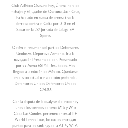
Club Atlético Osasuna hoy, Última hora de 
fichajes y El jugador de Osasuna, Juan Cruz, 
ha hablado en rueda de prensa tras la 
derrota contra el Celta por 0-3 en el 
Sadar en la 23ª jornada de LaLiga EA 
Sports.

Obtén el resumen del partido Defensores 
Unidos vs. Deportivo Armenio. Ir a la 
navegación Presentado por. Presentado 
por < > Menu ESPN. Resultados. Has 
llegado a la edición de México. Quedarse 
en el sitio actual o ir a edición preferida.. 
Defensores Unidos Defensores Unidos 
CADU.

Con la disputa de la qualy se dio inicio hoy 
lunes a los torneos de tenis M15 y W15 
Copa Las Condes, pertenecientes al ITF 
World Tennis Tour, los cuales entregan 
puntos para los rankings de la ATP y WTA, 