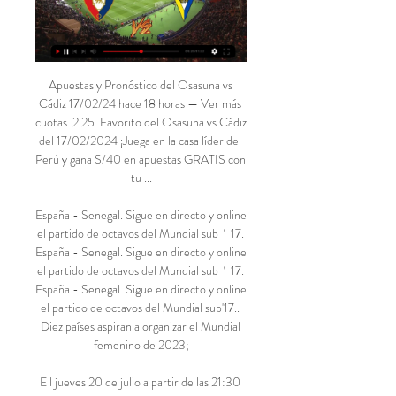
Apuestas y Pronóstico del Osasuna vs 
Cádiz 17/02/24 hace 18 horas — Ver más 
cuotas. 2.25. Favorito del Osasuna vs Cádiz 
del 17/02/2024 ¡Juega en la casa líder del 
Perú y gana S/40 en apuestas GRATIS con 
tu ...

España - Senegal. Sigue en directo y online 
el partido de octavos del Mundial sub＇17. 
España - Senegal. Sigue en directo y online 
el partido de octavos del Mundial sub＇17. 
España - Senegal. Sigue en directo y online 
el partido de octavos del Mundial sub'17.. 
Diez países aspiran a organizar el Mundial 
femenino de 2023;

E l jueves 20 de julio a partir de las 21:30 