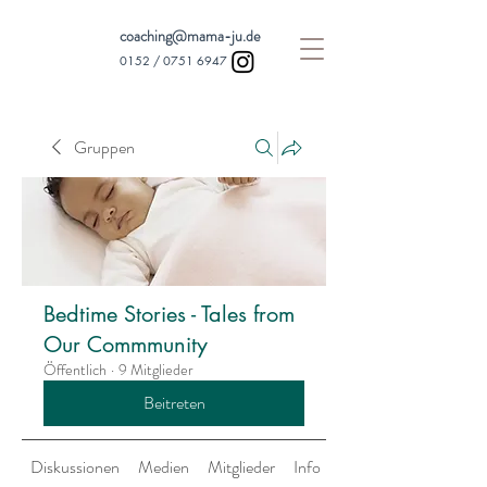
coaching@mama-ju.de
0152 /
0751 6947
Gruppen
Bedtime Stories - Tales from
Our Commmunity
Öffentlich
·
9 Mitglieder
Beitreten
Diskussionen
Medien
Mitglieder
Info