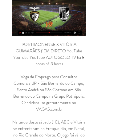
PORTIMONENSE X VITÓRIA GUIMARÃES ( EM DIRETO YouTube YouTube YouTube AUTOGOLO TV há 8 horas há 8 horas

Vaga de Emprego para Consultor Comercial JR - São Bernardo do Campo, Santo André ou São Caetano em São Bernardo do Campo na Grupo Petrópolis. Candidate-se gratuitamente no VAGAS.com.br

Na tarde deste sábado (10), ABC e Vitória se enfrentaram no Frasqueirão, em Natal, no Rio Grande do Norte. O jogo foi válido pela 3ª rodada da Copa do Nordeste e envolvia dois gigantes do grupo B. + Treze vence Nacional e dispara na liderança; confira os detalhes. Resumão. Uma …

Embalado, o XV de Piracicaba reencontra o Atibaia no Estádio Municipal Barão da Serra Negra, em Piracicaba (SP), às 20h desta sexta-feira (09). Há pouco mais de quatro meses, os visitantes surpreenderam o XV, no mesmo local, ao vencerem por 1 a 0, pela 15ª e …

Oportunidade de emprego para barra da tijuca. Cadastre seu currículo gratuitamente no maior site de empregos do Brasil! Pular para o conteúdo. VAGAS.com.br. Menu.. Barra da Tijuca – Rio de Janeiro/RJ. Rio de Janeiro 04/10/2019; Assistente Comercial Confidencial Auxiliar/Operacional

O planejamento para a Copa Paulista foi diferente. O XV de Piracicaba passou por uma reformulação em relação ao elenco da última Série A2, com 22 contratações - a maioria de jogadores na faixa dos 20 anos. Já o RB Brasil manteve a base do plantel, buscou reforços pontuais (nove) e aposta

assistir Portimonense e Vitória Guimares ao vivo hoje Vitóri há 9 horas — Como assistir Portimonense x Vitória Guimarães em streaming ao vivo. ⚽️ Previsões, mata-mata, estatísticas e placar ao vivo.

Corinthians x Mogi Mirim - Transmissão ao vivo (01/03/2015, Campeonato Paulista) Corinthians vs Mogi Mirim, Paulistão 2015. Neste domingo, dia primeiro, às 16:00, no Itaquerão, Corinthians e Mogi Mirim se enfrentam pela sétima rodada do Campeonato Paulista de 2015.

Portimonense - Vitória SC placar ao vivo, H2H e escalações Portimonense Vitória SC esultado ao vivo (e transmissão online) começa no dia 17 de fev. de 2024 as 18:00 horário UTC em Portugal, Portimao, ...

Vitória Guimarães: Todas info, notícias e resultados Portimonense. Portimonense. 10:00. Vitória Guimarães. 17 Fev 2024 Vitória Guimarães. ver vídeo. Logo BeSoccerTV. Vitoria Sport Clube. Vitória ...

Garantir agendamento de transmissões ao vivo, matérias, realização de entrevistas,. Promover interface com áreas de apoio da empresa como Arquivo de Conteúdo, OPEC, Jurídico, Engenharia, entre outras. Local de trabalho: Rio de Janeiro / Barra de Tijuca. Obs: …

STI Esporte transmite com exclusividade Taboão da Serra x Atibaia Neste Sabado (27), o Sport Club Atibaia enfrenta o Clube Atlético Taboão da Serra no Estádio Municipal Vereador José Ferez, na cidade de Taboão da Serra, as 16:00 pela 1º rodada da 4º Fase do Campeonato Paulista da …

Enquanto o Bonsucesso encara o Barra Mansa, no Leão do Sul, no mesmo dia e horário. Sub- 20 fica no empate. Enquanto os profissionais se enfrentavam em Moça Bonita os garotos do Sub -20 jogavam no Leônidas da Silva. Mesmo jogando fora de casa o Tricolor da Serra empatou em 1 a 1 e segue invicto na competição com três empates e uma vitória.

Campeã do Invicta FC, brasileira exalta acerto com o UFC; confira lancenet. Invicta no MMA e campeã peso-palha do Invicta FC, Virna Jandiroba acerta com o UFC e já tem luta marcada contra ex-campeã; veja todos os detalhes e a entrevista com a brasileira:

Posts sobre /+/ # VASCO x NÁUTICO – Transmissão AO VIVO # bandsports BLOG Vasco da Gama (OFC) – Tudo sobre o Clube de Regata BOTAFOGO X INTERNACIONAL AO VIVO – TRANSMISSÃO AO VIVO Camisa do vasco campeonato br escritos por Administração Site

Superliga B feminina chega à reta final entre São Bernardo e o Hinode Barueri O encontro será no Baetão, em São Bernardo do Campo (SP), às 19h30, com transmissão ao vivo na fanpage da Confederação Brasileira de Voleibol (CBV) no Facebook

Por outro lado, o Azulão que está na parte intermediária da tabela tenta continuar na briga pela classificação. Por outro lado,. Sub-20; ver todos + Clubes. Portuguesa-SP. São Bernardo-SP

EXCLUSIVO: Karol G fala sobre Ocean, carreira, namoro e mais para a Latina Brasil! Paulo Junqueiro fala com a Latina Brasil; ouça! Playlists. Clássicos Pop Latinos. Favoritas Latina! Airplay Latina 2019. Dale Latina! Hits Latinos 2018. Videoclipes. Dvicio – Brasilera.

Levando em conta contas e gastos indispensáveis, pensa-se ser possível viver em Portugal com cerca de 1.200€ por pessoa. Mas é claro que as despesas dependem muito do estilo de vida de cada um. Com o tempo você também aprenderá a como viver em Portugal depois de aposentado.

Notícias do mercado de ônibus. Encarroçadoras, montadoras e modelos de chassis e carrocerias. Entrevistas, análises e opinião sobre produtos e mercado.

Com o resultado, o São Raimundo segue na vice-liderança do Grupo 3 com dez pontos, um a menos que o time maranhense, o Moto Club. O São Raimundo entra em campo no domingo, dia 9, onde visita o Ypiranga-AP, no estádio Zerão, em Macapá, às 18h, fechando a fase de grupos da Série D. Foto: Ascom São Raimundo

Clínica Internacional de Olhão – Algarve Outlet, 2º Andar, 8700-137 Olhão – Classificada com 4.6 com base em 23 críticas "Low cost de saúde pouco...

4 de Abril Cuando Cubango Santa Rita de Cássia em directo: descubra e siga o resultado do jogo 4 de Abril Cuando Cubango Santa Rita de Cássia ao vivo graças ao nosso livescore. Jogo de Girabola jogado a …

O evento, que será fechado ao público, ocorrerá a partir das 14h e terá transmissão ao vivo pela TV Câmara (canal 7 da Net) e pela Web TV no site www.camaraguarulhos.sp.gov.br A comissão organizadora formada por servidores da Diretoria de Comunicação, Rádio e TV Câmara apresentou esta semana as regras oficiais do debate que está.

Primeiro, tente reconectar o cabo USB a outra porta. Se estiver usando um hub USB, conecte o cabo USB diretamente à porta USB do computador. Verifique se o símbolo de carga aparece na tela do produto. Se isso não funcionar:

Tags: Bonsucesso / Eletrônica / Técnico. Industria contrata Eletrotécnico para Bonsucesso – R$ 650,00 – Rio de Janeiro – RJ. 3 dias atrás. Compartilhar. Estar cursando técnico em eletrônica. Estar cursando técnico em eletrônica. Curriculo no corpo de . Curriculo no corpo de . Gostou da vaga?

Assistir Vitória de Guimarães x Portimonense ao vivo HD 17/09/2023 — Portimonense e Vitória de Guimarães hoje 17/09/2023 aqui no canaisplay.com! Futebol ao vivo · Campeonato Português · Portimonense · Vitória de ...

O Santa Clara anunciou esta terça-feira a cedência de três avançados entre os 18 e os 19 anos ao Benfica Castelo Branco: Rodrigo Simão, Miguel Machado e Diogo Motty. Os três atletas, formados nos Açores, estiveram durante a última época cedidos ao Águia CD, clube satélite do Santa Clara.

Portimonense x Vitória Guimarães há 1 hora — Neste sábado, 17 de Fevereiro de 2024, às 15h00 de Brasília, Portimonense x Vitória de Guimarães se enfrentam pela 22ª ronda da Primeira ...

Ponte Preta x São Bernardo se enfrentam neste domingo (14), às 10h (horário de Brasília) pela 4ª rodada da Copa Paulista na sua edição 2019. A partida se. Ponte Preta x São Bernardo ao vivo, se enfrentam neste domingo (14), às 10h pela 4ª rodada da Copa Paulista 2019 no estádio Leonardo Barbieri, mycujoo.

Portimonense Sporting Clube vs Vitória Guimarães II ao vivo Portimonense Sporting Clube vs Vitória Guimarães II ao vivo 13.04.2016 · Bate-papo · Principais vantagens de assistir a jogos em azscore.com.br.

Imaginemos o futuro da mobilidade em Lisboa . 29 Mai 2019. A ESELx associa-se a esta iniciativa, através do Fab Lab Benfica, dando a oportunidade à comunidade da Escola de participar na discussão do tema atual e importante, que é o da Mobilidade.

O time de Bauru recebeu o adversário no estádio Alfredo de Castilho, neste domingo, e venceu por 2 a 1, pela sexta rodada da primeira fase. Com o resultado, o Norusca chega a seis pontos, ultrapassa o adversário e expect a quarta colocação do Grupo 2, atrás de XV de Piracicaba, com 14, Rio Claro, com onze, e Inter de Limeira, com oito.

Vitória SC ... hoje do Vitória SC estão disponíveis no Sofascore. Para ver a programação e os resultados de futebol de hoje, visite nossa página de placar ao vivo de futebol ...

sp (11) 5513-7588 : 14/4/2009 : 09666571000134 "associaÇÃo brasileira de proteÇÃo À vida selvagem elo ecolÓgico" - aprovis: alameda sÃo acetano nº1385 - campestre : 09070-210: santo andrÉ : sp

Vitória SC 1 - 0 Portimonense O Vitória de Guimarães isolou-se hoje provisoriamente no quinto lugar da I Liga portuguesa de futebol, ao vencer em casa o Portimonense, por 1-0, em jogo da ...

A transmissão começa às 22h50 e precisa ser acessada diretamente por um computador, celular ou tablet. Basta entrar no site e digitar Conmebol Libertadores na barra de busca ou no ícone Vídeos no Watch. A página do Palmeiras no Facebook também promete redirecionar o torcedor para o ao vivo.

Onde assistir Vila Nova x Ponte Preta ao vivo e online. Os jogos do campeonato Brasileiro serie B, são de inteira transmissão do grupo globo de televisão. São transmitidos na maioria das vezes nos canais Sport Tv e nos canais premier. Esses canais podem ser adquiridos em todas as operadoras de tv por assinatura do país.

António Luís Silva Barros está no Facebook. Participe do Facebook para se conectar com António Luís Silva Barros e outros que você talvez conheça. O...

O Inadmissível, Inacreditável, Intolerável! ACONTECEU NA JUNTA DE FREGUESIA DE BENFICA. A Sociedade Gerador de Glórias Unipessoal Limitada subscreveu com a Junta de Freguesia de Benfica um contrato de locação para exploração de actividades desportivas, nomeadamente a prática …

O Porto encontrou as chaves que lhe permitem abrir a porta de uma eliminatória, a primeira bem sucedida da era Jesualdo Ferreira. O timoneiro do grémio azul e branco tem razões para estar contente pois o seu grupo foi sério e humilde no embate com o Grupo Desportivo de Chaves.

Club