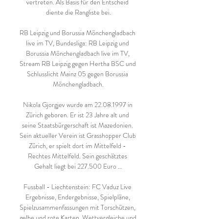
vertreten. Als Basis für den Entscheid 
diente die Rangliste bei.

RB Leipzig und Borussia Mönchengladbach 
live im TV, Bundesliga: RB Leipzig und 
Borussia Mönchengladbach live im TV, 
Stream RB Leipzig gegen Hertha BSC und 
Schlusslicht Mainz 05 gegen Borussia 
Mönchengladbach.

Nikola Gjorgjev wurde am 22.08.1997 in 
Zürich geboren. Er ist 23 Jahre alt und 
seine Staatsbürgerschaft ist Mazedonien. 
Sein aktueller Verein ist Grasshopper Club 
Zürich, er spielt dort im Mittelfeld - 
Rechtes Mittelfeld. Sein geschätztes 
Gehalt liegt bei 227.500 Euro …

Fussball - Liechtenstein: FC Vaduz Live 
Ergebnisse, Endergebnisse, Spielpläne, 
Spielzusammenfassungen mit Torschützen, 
gelbe und rote Karten, Wettvergleiche und 