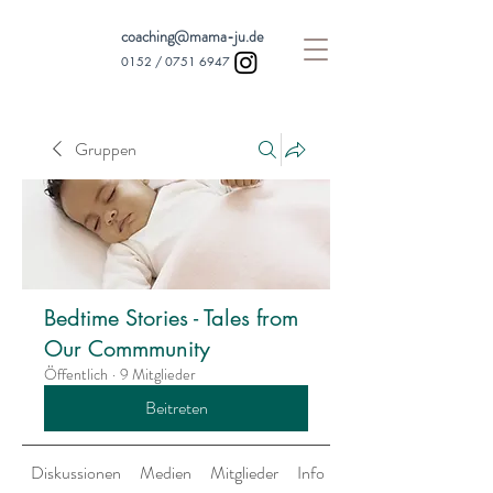
coaching@mama-ju.de
0152 /
0751 6947
Gruppen
Bedtime Stories - Tales from
Our Commmunity
Öffentlich
·
9 Mitglieder
Beitreten
Diskussionen
Medien
Mitglieder
Info