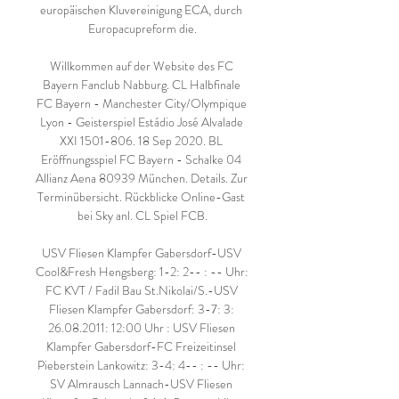
europäischen Kluvereinigung ECA, durch 
Europacupreform die.

Willkommen auf der Website des FC 
Bayern Fanclub Nabburg. CL Halbfinale 
FC Bayern - Manchester City/Olympique 
Lyon - Geisterspiel Estádio José Alvalade 
XXI 1501-806. 18 Sep 2020. BL 
Eröffnungsspiel FC Bayern - Schalke 04 
Allianz Aena 80939 München. Details. Zur 
Terminübersicht. Rückblicke Online-Gast 
bei Sky anl. CL Spiel FCB.

USV Fliesen Klampfer Gabersdorf-USV 
Cool&Fresh Hengsberg: 1-2: 2-- : -- Uhr: 
FC KVT / Fadil Bau St.Nikolai/S.-USV 
Fliesen Klampfer Gabersdorf: 3-7: 3: 
26.08.2011: 12:00 Uhr : USV Fliesen 
Klampfer Gabersdorf-FC Freizeitinsel 
Pieberstein Lankowitz: 3-4: 4-- : -- Uhr: 
SV Almrausch Lannach-USV Fliesen 