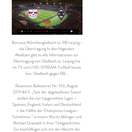
Borussia Mönchengladbach vs. RB Leipzig - 
die Übertragung In den folgenden 
Absätzen gibt es alle Informationen zur 
Übertragung von Gladbach vs. Leipzig live 
im TV und LIVE-STREAM. Fußball heute 
live: Gladbach gegen RB ...

Rezension Ballesterer Nr. 143, August 
2019 84 S. „Seit der abgelaufenen Saison 
stellen die vier topgereihten Ligen – 
Spanien, England, Italien und Deutschland 
– die Hälfte der Champions-League-
Teilnehmer.“ erinnern Moritz Ablinger und 
Michael Graswald in ihrer Titelgeschichte. 
Sie beschäftigen sich mit der Absicht der 