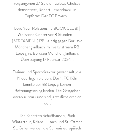
vergangenen 27 Spielen, zuletzt Chelsea 
demontiert, Robert Lewandowski in 
Topform: Der FC Bayern …

Love Your Relationship BOOK CLUB! | 
Wellstone Center vor 8 Stunden — 
(STREAMEN-) RB Leipzig gegen Borussia 
Mönchengladbach im live tv stream RB 
Leipzig vs. Borussia Mönchengladbach, 
Übertragung 17 Februar 2024 ...

Trainer und Sportdirektor gewechselt, die 
Niederlagen bleiben: Der 1. FC Köln 
konnte bei RB Leipzig keinen 
Befreiungsschlag landen. Die Gastgeber 
waren zu stark und sind jetzt dicht dran an 
der.

Die Kadetten Schaffhausen, Pfadi 
Winterthur, Kriens-Luzern und St. Otmar 
St. Gallen werden die Schweiz europäisch 