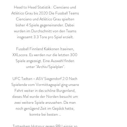
Head to Head Statistik : Cienciano und 
Atlético Grau bis 2020 Die Fussball Teams 
Cienciano und Atlético Grau spielten 
bisher 4 Spiele gegeneinander. Dabei 
wurden im Durchschnitt von den Teams 
insgesamt 3.3 Tore pro Spiel erzielt.

Fussball Finnland Kakkonen Itaeinen, 
XXLscore. Es werden nur die letzten 300 
Spiele angezeigt. Eine Auswahl finden 
unter "Archiv/Spielplan".

UFC Tadten - ASV Siegendorf 2:0 Nach 
Spielende vom Vormittagsspiel ging unsere 
Fahrt weiter in das schöne Burgenland, 
dieses Mal wurde der Norden besucht um 
zwei weitere Spiele anzusehen. Da man 
noch genügend Zeit im Gepäck hatte, 
konnte bei besten …

Tottenham Hotspur gegen RB Leipzig, so 