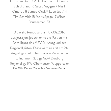
Christian Bach 2 Philip Baumann 3 Dennis 
Schlotthauer 6 Sayat Asigigan 7 Nasif 
Omorou 8 Samed Ocak 9 Leon Jubt 14 
Tim Schmidt 15 Meris Spago 17 Mirco 
Baumgarten 23.

Die erste Runde wird am 07.08.2016 
ausgetragen, jedoch ohne die Partien mit 
Beteiligung des MSV Duisburg und der 
Regionalligisten. Diese werden erst am 24. 
August gespielt. Hier mal alle Vereine die 
teilnehmen: 3. Liga MSV Duisburg 
Regionalliga RW Oberhausen Wuppertaler 
SV RW Essen Oberliga Ratinger Spvg. 
Germania TuRU Düsseldorf VfB Hilden 
SC Düsseldorf-West SF Baumberg SC …

FC Bayern – Nürnberg | Live-
Übertragung und voraussichtliche 
Aufstellung 7. Dezember 2018 90min 
Editorial 0 Kommentare Bayern München 
, Bundesliga , FC Nürnberg , Franck Ribery 