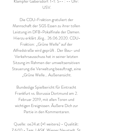
Klampfer Gabersdorf: 1-1: 5-- : -- Uhr: 
USV.

Die CDU-Fraktion gratuliert der 
Mannschaft der SGS Essen zu ihrer tollen 
Leistung im DFB-Pokalfinale der Damen. 
Hierzu erklärt Jörg... 26.06.2020. CDU-
Fraktion: „Grüne Welle“ auf der 
Alfredstraße wird geprüft . Der Bau- und 
Verkehrsausschuss hat in seiner letzten 
Sitzung im Rahmen der umweltsensitiven 
Steuerung die Verwaltung beauftragt, eine 
„Grüne Welle... Außenansicht.

Bundesliga Spielbericht für Eintracht 
Frankfurt vs. Borussia Dortmund am 2. 
Februar 2019, mit allen Toren und 
wichtigen Ereignissen. Äußere Dich zur 
Partie in den Kommentaren.

Quelle: oe24.at (+1 weitere) - Qualität: 
7.6/10 - Tags: LASK, Wiener Neustadt, St. 