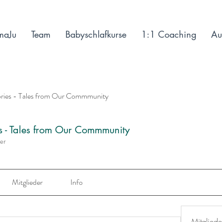
maJu
Team
Babyschlafkurse
1:1 Coaching
Au
ories - Tales from Our Commmunity
es - Tales from Our Commmunity
der
Mitglieder
Info
Mitgliede