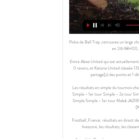
Polos de Ball Trap ,retrouvez un large choix d'articles aux prix les plus bas du net sur meyson.fr, livraison en 24/48H00, paiement sécurisé par CB et 4X sans

Entre Akwa United qui est actuellement 10ème de NPFL avec un bilan total de 0 succè(s), 1 nul(s) et 0 revers, et Katsina United classée 17ème de NPFL et présentant un bilan total de 0 victoire(s), 1 partage(s) des points et 1 défaite(s), nous voyons la victoire de Katsina United.

Les résultats en simple du tournois challenger de Recanati en Italie Résultats des matchs en simple Simple - 1er tour Simple - 2e tour Simple - 1/4 de finale Simple - Demi-finales Simple - FINALE Simple Simple - 1er tour Malek JAZIRI (TUN) 6 - 6 2 - 3 Daniel COX (GBR) Evgeny KOROLEV (KAZ) 4 - 6 - 6 6 - 2 - …

Football, France: résultats en direct de Dunkerque La page de Dunkerque sur Flashscore.fr offre le livescore, les résultats, les classements et les détails de matchs (buteurs, cartes rouges,).

Actualités Pour la saison en cours, voir: Championnat du Nigeria de football 2019 0 modifier Le Plateau United Football Club est un club de football nigérian basé à Jos .

Découvrez les résultats de l’Association : U18 Nationaux : USBPA-Villefranche 17-19 La réaction du staff : « Nous sommes tombés sur une très belle équipe de Villefranche sur Saône avec une charnière expérimentée. Bien que nous ayons mené jusqu’au bout, nous nous Sommes inclinés à la dernière seconde sur des erreurs.

Glasgow Rangers (Eco) / Bayer Leverkusen (Deu) Football Ligue Europa 2019/2020 - Reversés en Ligue Europa, les Allemands du Bayer Leverkusen s'offrent une seconde chance de briller sur la scène continentale. Vainqueurs du FC Porto en 16e de finale, Paulinho et ses coéquipiers se rendent en Ecosse pour défier les Glasgow Rangers, deuxièmes de leur groupe lors de la première …

VILLA d'architecte de 240 m²,sans vis à vis,construite en 1975 sur un terrain de 1556m² parfaitement arboré,avec piscine de 12m/5m(profondeur 2,50m),portail électrique,garages. Le toit terrasse... Annonce proposée par un agent commercial

Diffusion, Edition - villefranche de lauragais 31290servicesdiffusion editionwww. - à Villefranche de Lauragais (31290) Liste + Carte Filtre : villefranche de lauragais 31290servicesdiffusion editionwww. x

Deportivo Llacuabamba vs Ayacucho FC 2020-03-15 20:00 flux en direct, conseils, cotes et statistiques H2H. Cliquez ici pour tous nos pronostics et pronostics gratuits.

ElectraWorks Limited dispose d’une licence pour les paris à cote fixe (RGL No 051) et d’une licence de casino (RGL No 50) pour ses activités de jeux en ligne. De plus, ElectraWorks Limited est titulaire d’une licence émise par la Commission pour les Jeux de hasard du Royaume-Uni, conformément à la Loi sur les Jeux de 2014, dans le cadre d’établissement de licence et de la publicité.

US Boulogne - Lyon Duchère . 1:0 (0: 0) Ce match n’a été suivi par personne d’autre. Tu soutiens ton équipe dans les tribunes ? Pas de vacances sans foot en direct ? ? Crée un compte sur Transfermarkt, et c’est parti. Créer un compte.

Liste des organismes et entreprises de l'activité de l'hotellerie, hôtel sur la ville de Raray (60810), 'page 1) , réservation en ligne ou directe de chambre 2, 3 ou 4 étoiles, centre hotelier de luxe ou a prix discount, avec les adresses et les numéros de téléphone direct.Consultez aussi les catégories proches ; gite rural, chambre d'hote, hotel-restaurant sur la ville de Raray (60810

COMMUNE DE VILLEFRANCHE-SUR-SAONE Departement du Rhone, FR il y a 2 semaines Faites partie des 25 premiers candidats. Postuler sur le site de l’entreprise. Signaler cette offre d’emploi; Descriptif De L'emploi DIRECTEUR/TRICE JEUNESSE ET SPORT DIRECTION JEUNESSE ET SPORT Missions La future Direction jeunesse et sport procèdera de la fusion de la Direction de l'animation socio-éducative.

Le tirage des 16es de finale en direct (12h00) I Coupe Gambardella-Crédit Agricole 2019-2020 Publié le : 13/01/2020 - 11:48 L