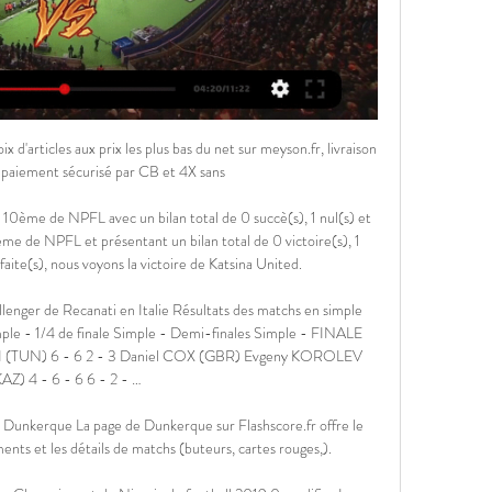
e tirage au sort des 16es de finale de la Coupe Gambardella-Crédit Agricole se déroulera le jeudi 16 janvier 2020 au siège de la FFF à Paris.

En cochant cette case, je reconnais avoir pris connaissance et accepte la politique de confidentialité relative aux données des candidats. Conformément à la loi « informatique & libertés » de 1978 modifiée, vous bénéficiez notamment d’un droit d’accès, de rectification et de suppression des données vous concernant que vous pouvez exercer via la rubrique Droits d’accès.

Statistiques et résultats USL Dunkerque vs Valenciennes FC Direct USL Dunkerque Valenciennes FC. Suivre le match à venir entre ces deux Voir tous les résultats des matchs de Football en direct. Football · Tennis.

Vous consultez actuellement la page : Ajaccio - Nancy Suivez le match Ajaccio - Nancy en direct (résumé, score et buts). Le résultat de ce match de championnat français entre AC Ajaccio (ACA) et AS Nancy-Lorraine (ASNL) est à suivre en live à partir de 20h00.

Après deux victoires en amical, le Paris SG a connu sa première défaite sur le terrain de Leipzig à la Red Bull Arena, vendredi soir (4-2). Les Parisiens avaient pourtant retrouvé Zlatan.

1-2 Dunkerque vs Valenciennes : match Foot Direct 19 mars Valenciennes. 3. USL Dunkerque Dunkerque. 1. Arbitres. Frank Comment voir le match Dunkerque Valenciennes en streaming ? Match en streaming légal ...

Domino's Ligue 2 : Tous les matchs de votre championnat ou de votre coupe préféré : Domino's Ligue 2 ! Qui gagnera ? Quels sont les prochains matchs de foot ? Quels sont les derniers résultats. En direct Live ! …

Labastide-Villefranche : foret . Liste des organismes et entreprises de l'activité de foret, les forets domaniales , l'achat ou la vente de foret , l'investissment forestier( sur la ville de Labastide-Villefranche (64270), page 1) , avec les adresses et les numéros de téléphone..

Dunkerque - Valenciennes scores en direct, face-à Dunkerque face à Valenciennes commence le 17 févr. 2024 à 18:00 UTC au Stade Marcel Tribut stade, Dunkerque ville de, France. C'est un match de Ligue 2.

Université de Douala v Volcanic Warriors Buea: 70-54 : 05/12 13:00-Ecole de Basket DLA v Le Nkam Basketball: 68-81 : 03/15 14:00-FAP Yaounde v Le Nkam Basketball: 84-59 : 03/15 12:00-Onyx Yaounde v Université de Douala: 65-54 : 03/14 14:00-FAP Yaounde v Onyx Yaounde: 99-97 : 03/14 12:00-Le Nkam Basketball v Université de Douala: 77-74

RMC (Radio Monte-Carlo) est une radio généraliste basée à Paris. Les programmes de RMC sont essentiellement des talk-shows lors desquels on commente l’actualité sociale et politique et les principaux sports professionnels, et plus particulièrement le football, comme dans la matinale de Jean-Jacques Bourdin, les Grandes Gueules, Brunet-Neumann ou Lellouche à l’Affiche.

Ce soir, ne râtes pas le match en direct de l’année pour les lyonnais ! Pourtant face à eux, le Bayern de Munich, très en forme. Après le carton face à Hannovre le 17 avril dernier, les hommes de la bavières sont remontés à bloc. D’autant que leur qualification pour cette demi finale de league des champions a été acquise face à Manchester United, pas n’importe qui. Ce soir.

DUNKERQUE - Saison 2023/2024 - YouTube - YouTube DUNKERQUE - Saison 2023/2024 - YouTube - YouTubeYouTube · Magic Gamingil y a 1 jour YouTube · Magic Gaming YouTube · Magic Gaming 4:01

Écoutez Nostalgie via ecouterradioenligne.com. Avec un simple clic, vous pouvez écouter les meilleures stations de radio en direct de France.

Programme TV foot feminin. Agenda tele, calendrier des matches de foot feminin intégraux diffusés en direct ou différé sur les chaines de la télévision française (TNT, satellite, câble, ADSL, hertzien). Match foot feminin. Vous trouvez ici le programme foot, la grille TV, la programmation, le calendrier, le guide des diffusions télévisées, des retransmissions de matches de foot.

GO Sport : magasins de sport. Vélos, skis, articles et matériel de sport pour la randonnée, la musculation, le fitness, le tennis, le running, les sports d'équipe. Trouvez les magasins proches de chez vous !

Statistiques Boulogne - Laval en chiffres : statistique, scores des matchs, resultats, classement et historique des equipes de foot US Boulogne-sur-Mer Cote d'Opale et Stade Lavallois Mayenne FC

Paris Saint-Germain AS Monaco résultats en direct, commence le 12.1.2020. à 20:00 heure locale au Parc des Princes stade, Paris, France dans Ligue 1 - France.

Seul club de National éliminé au cinquième tour de coupe de France, le Stade Lavallois a l'occasion de se reprendre ce jeudi à Avranches en match avancé.

LIGUE DES CHAMPIONS – Thomas Tuchel et le Paris Saint-Germain ont eu beaucoup de choses à retenir de la prestation du RB Leipzig, qui sera leur adversaire en de

Atlético de Madrid vs. RB Leipzig EN VIVO en Bolivia: 3.00 p. m. Atlético de Madrid vs. RB Leipzig EN VIVO en Venezuela: 3.00 p. m. Atlético de Madrid vs. RB Leipzig EN VIVO en Paraguay: 3.00 p. …

Tout ce qu'il faut savoir sur le match Cienciano vs Atlético Grau de Pérou - Seconde Division du (26 Octobre 2019) en direct : Résumé, statistiques, compositions et résultats - Besoccer

Valenciennes U19 - USL Dunkerque U19 scores en direct Les cotes en direct de U-TV sont consultables sur la section live de Football . Où regarder Valenciennes U19 vs USL Dunkerque U19 ? Dans la section TV, vous ...

L'information recueillie dans le cadre de cet encart fait l'objet d'un traitement informatique opéré sous la responsabilité de NORAUTO France et/ou Norauto International ("NORAUTO") afin d'identifier votre type de véhicule pour afficher les produits et services compatibles avec celui-ci.

✓ USL Dunkerque | Dunkirk VAFC - Valenciennes Football Club ⌚ 19h00 Stade Marcel Tribut En live sur Twitter Amazon Prime Video

Bienvenue sur le site Officiel de l'office de Tourisme de Villefranche-sur-Mer et de la culture. Informations, hébergements, activités, événements

Ce processus peut être assimilé à une cascade et tout maillon manquant dans cette chaîne mettra un ter