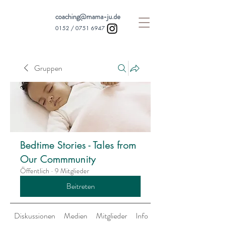
coaching@mama-ju.de
0152 /
0751 6947
Gruppen
Bedtime Stories - Tales from
Our Commmunity
Öffentlich
·
9 Mitglieder
Beitreten
Diskussionen
Medien
Mitglieder
Info