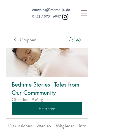
coaching@mama-ju.de
0152 /
0751 6947
Gruppen
Bedtime Stories - Tales from
Our Commmunity
Öffentlich
·
9 Mitglieder
Beitreten
Diskussionen
Medien
Mitglieder
Info