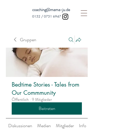
coaching@mama-ju.de
0152 /
0751 6947
Gruppen
Bedtime Stories - Tales from
Our Commmunity
Öffentlich
·
9 Mitglieder
Beitreten
Diskussionen
Medien
Mitglieder
Info