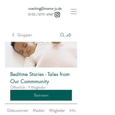
coaching@mama-ju.de
0152 /
0751 6947
Gruppen
Bedtime Stories - Tales from
Our Commmunity
Öffentlich
·
9 Mitglieder
Beitreten
Diskussionen
Medien
Mitglieder
Info