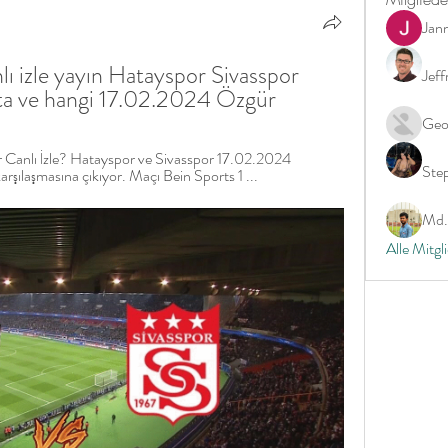
Jan
ı izle yayın Hatayspor Sivasspor 
Jeff
çta ve hangi 17.02.2024 Özgür
Geo
 Canlı İzle? Hatayspor ve Sivasspor 17.02.2024 
Ste
şılaşmasına çıkıyor. Maçı Bein Sports 1 ...
Md. 
Alle Mitgl