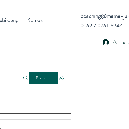
coaching@mama-ju.
sbildung
Kontakt
0152 / 0751 6947
Anmel
Beitreten
r