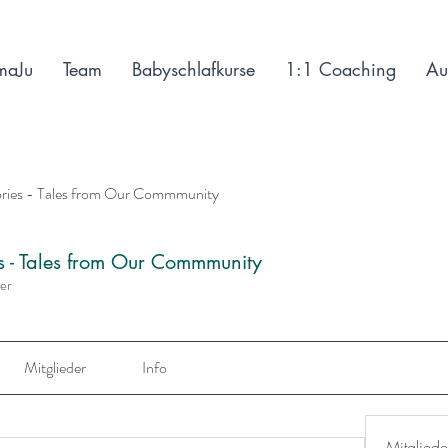
maJu
Team
Babyschlafkurse
1:1 Coaching
Au
ories - Tales from Our Commmunity
es - Tales from Our Commmunity
der
Mitglieder
Info
Mitgliede