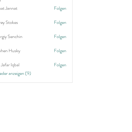
nat Jannat
Folgen
rey Stokes
Folgen
rgiy Senchin
Folgen
phen Husky
Folgen
Jafar Iqbal
Folgen
ieder anzeigen (9)