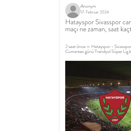
Anonym
17. Februar 2024
Hatayspor Sivasspor canl
maçı ne zaman, saat ka
2 saat önce — Hatayspor - Sivasspor
Cumartesi günü Trendyol Süper Lig kar