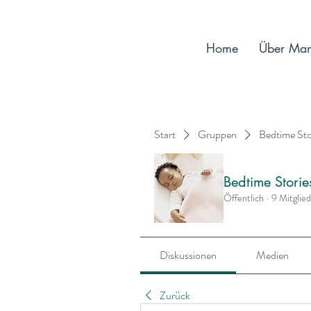
Home
Über Ma
Start
Gruppen
Bedtime St
Bedtime Stori
Öffentlich
·
9 Mitglie
Diskussionen
Medien
Zurück