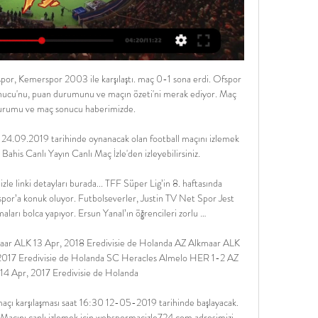
 bilgilerini aşağıdaki tabloda görebilirsiniz.

Fethiyespor-Turgutluspor, TFF 3. Lig 13 Ekim 2019 Pazar, 19:00 Maç Merkezi Reklamı kapat Reklamı aç. TFF 3.. Fethiyespor 0 - 0 MS Turgutluspor Fethiyespor 45' 90' …

Hatayspor Sivasspor canlı maç izle Jojobet TV Bein Sports iz 10 saat önce — Hatayspor Sivasspor canlı maç izle Jojobet TV Bein Sports izle Mat bet tv izle EMS Yapı Sivasspor 17 Şubat 2024 Spor FENERBAHÇE TV.

Fikstür sayfasında Kristiansund takımının güncel ve geçmiş sezonlarına ait maç fikstürüne ulaşabilirsiniz. Yapacağınız turnuva seçimine göre, Kristiansund takımının bu turnuvalarda aldığı sonuçlar önünüze gelecektir. Tercih etmeniz halinde ev sahibi ve deplasman

Bursaspor Kayserispor canlı izleme linki karşılaşmanın detayları haberimizde. Ligde 22 puanla 10. sırada yer alan Bursaspor, 20 puanla 13. sırada kendisine yer bulan İstikbal Mobilya Kayserispor'a konuk olacak. Hakem Yaşar Kemal Uğurlu'nun yönetici karşılaşmada her iki takımın da mutlak hedefi 3 puan. Süper Lig 19. hafta heyecanı İstikbal Mobilya Kayserispor Bursaspor.

GOLLER : dk 15 Güray dk 73 Kana Bıyık, dk 87 Mendes (Kayserispor), dk 38 Ekong (Bursaspor) KAYSERİSPOR kendi saha ve seyircisi önünde Burasspor'u eli boş gönderek puanını 14'e çıkarıp, ligin üst sıralarına doğru tırmanışını sürdürdü: 3-1 6 dakikada Kayserisporlu Mendes'in.

17 Şubat 2024 Hatayspor vs Sivasspor maçı Hangi 12 saat önce — Hatayspor ile Sivasspor, Trendyol Süper Lig maçında karşı karşıya geliyor. Maçı canlı izlemek isteyen sporseverler, müsabakanın yayın saati ...

Evkur Yeni Malatyaspor 2-0 Akhisarspor | MAÇ ÖZETİ - Maç sonucu. Evkur Yeni Malatyaspor 2-0 Akhisarspor | MAÇ ÖZETİ - Maç sonucu. Süper Toto Süper Lig Puan Durumu; Asya Bahis; Klas Bahis; Pin Bahis; Instagram; Twitter; Youtube; Pinterest;

U21 Türkiye - U21 Ukrayna : 1-1 Hazırlık maçında U21 Türkiye, U21 Ukrayna ile karşılaştı. Müsabaka karşılıklı atılan gollerle 1-1 sona erdi.

09/04/2017 Pendikspor - Kahramanmaraşspor maçını canlı izleyebilirsiniz. Maç saatinde ücretsiz olarak başlayacak maç yayınını HD kalitede canlı izleyebilirsiniz. Pendikspor - Kahramanmaraşspor maç yayını dışında izlemek istediğiniz başka bir karşılaşma var ise sohbet kısmında online olan yöneticilerden yardım alabilir veya ana sayfamızdan canlı maç izle.

Musan Salama FF Jaro резултати уживо (и онлајн видео пренос утакмице уживо - live stream) почиње 31.8.2019. у 14:00 GMT на Porin Stadion, Pori, Finland у Ykkönen, Finland.

Sivasspor – Hatayspor Canlı maç izle 3 Mar 2021 — Sivasspor ile Hatayspor, Türkiye Süper Lig 28.hafta maçında karşı karşıya geliyor. Saat 16:00'da başlayan müsabaka Bein Sports 2 kanalından ...

Beşiktaş'ın yeni başkanı Ahmet Nur Çebi Kulüpler Birliği’nden skandal paylaşım! Real Madrid’in Galatasaray maçı kadrosu açıklandı Fenerbahçe-Denizlispor: 1-2 (Maçın özeti) Liverpool, ilk kez puan kaybetti Samet Aybaba'dan yabancı oyuncu tepkisi Zidane’ın umudu Galatasaray maçı Alanyaspor, liderliği 5 golle aldı!

Sivasspor - Hatayspor maçının canlı yayın bilgisi ve maç linki 30 Eyl 2023 — Süper Lig'de Sivasspor ile Hatayspor karşılaşıyor. Tarih ve saat bilgisi ile Sivasspor - Hatayspor maçının canlı izle linki haberimizde.

Zula Hack Team Canlı Yayını.. नेपाल New Zealand سلطنة عمان Panamá Philippines Pakistan Polska Puerto Rico Portugal دولة قطر România Србија Российская.

Sivasspor - Hatayspor maçı CANLI İZLE (30.09.2023) 3 Mar 2021 — Sporseverler, Sivasspor ile Hatayspor arasında oynanacak karşılaşmayı yayınlayacak TV kanallarını ve şifresiz yayın sitelerini araştırıyor.

CANLI İZLE Hatayspor Sivasspor 16 Nis 2022 — Türkiye Süper Lig 33. haftasında Hatayspor ile Sivasspor karşı karşıya geliyor. Peki maç saat kaçta hangi kanalda?

“Galatasaray – Gaziantep maçı ne zaman, saat kaçta, hangi kanalda?” sorularının cevapları haberimizde. Türkiye ve Avrupa basketbolundan en son haberler, canlı maç videoları, maç yazıları, özel haberler için bizi Twitter hesabımızdan takip edin, güncel kalın. Takip etmek için tıklayınız: […]

Uydu haberleşme, yayıncılık sistemleri, canlı yayın aracı, özel tasarım elektromekanik, mekatronik sistemler konusunda, proje satış amacıyla, müşteri gereksinimleri yada yayınlanmış teknik gereksinim dökümanlarına uygun olarak, projeyi oluşturmak, teknik konfigürasyonu yapmak, fiyatlandırmak, satışı gerçekleştirmek, siparişlerin satın alma bölümüne.

TFF 1. Lig ekiplerinden Bursaspor, yeni sezon hazırlıkları kapsamında yaptığı hazırlık maçında Altay’ı 2-1 yendi. Afyonkarahisar Zafer Stadı’nda oynanan karşılaşmaya Bursaspor, Muhammed Şengezer, İsmail Çokçalış, Sedat Dursun, Rüştü Hanlı, Jani Atanasov, Latovlevici, Emirhan Aydoğan, Burak Kapacak, Onur Atasayar, Kubilay Kanatsızkuş ve Umut Meraş 11’i ile.

Hatayspor Sivasspor maçı ne zaman, saat kaçta ve hangi 4 saat önce — Mersin'de oynanacak karşılaşma beIN Sports ekranlarından canlı olarak yayınlanacak. HATAYSPOR SON DURUM Yayın Grubu · Kullanım Koşulları ...

Hatayspor Gazişehir Canlı Izle Bet Hatayspor ile Yeni Sivasspor Sivasspor Hatayspor maçı ne zaman, Trabzonspor Sivasspor maçı canlı yayın izle! Trabzonspor Topic: Galatasaray Sivasspor Türkiye Süper Lig ...

Sancaktepe Belediyesi 15 Temmuz Stadında oynanan mücadelede hakem Gürel Uzuner düdük çaldı. Karşılaşmada üstün oynayan Sancaktepe Belediyespor'un gollerini 22.dakikada Yener Demirci, 42.dakikada Umut Koçin ve 67.dakikada İlker Avşar atarken, Bodrumspor'un tek golünü 36.dakikada penaltıdan Şaban Genişyürek kaydetti.

TFF 2. Lig Beyaz Grup'ta mücadele eden Bodrum Belediyesi Bodrumspor, Kastamonuspor 1966 maçına hazırlanıyor... Ligde 5 haftada 3 galibiyet, 2mağlubiyetle 9 puanla 6.sırada bulunan B.B.Bodrumspor, ligde 6. hafta mücadelesinde 12 puanla 2. sırada bulunan Kastamonuspoe 1966'yı konuk edecek.

İstatistik sayfasında Stade Rennes U19 takımının sezon bazlı olarak genel, savunma, paslaşma, hücum ve disiplin verilerini görebilirsiniz. Genel sekmesinde seçeceğiniz sezona ve turnuvaya göre maç, galibiyet, beraberlik ve yenilgi sayılarını, galibiyet yüzdesini ve puan cetvelindeki

2019/20 Se