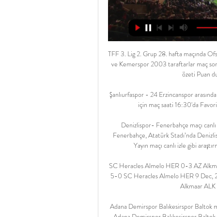
TFF 3. Lig 2. Grup 28. hafta maçında Ofspor, Kemerspor 2003 ile karşılaştı. maç 0-1 sona erdi. Ofspor ve Kemerspor 2003 taraftarlar maç sonucu'nu, puan durumunu ve maçın özeti'ni merak ediyor. Maç özeti Puan durumu ve maç sonucu haberimizde.

Şanlıurfaspor - 24 Erzincanspor arasında 24.09.2019 tarihinde oynanacak olan football maçını izlemek için maç saati 16:30'da Favori Bahis Canlı Yayın Canlı Maç İzle'den izleyebilirsiniz.

Denizlispor- Fenerbahçe maçı canlı izle linki detayları burada... TFF Süper Lig’in 8. haftasında Fenerbahçe, Atatürk Stadı’nda Denizlispor’a konuk oluyor. Futbolseverler, Justin TV Net Spor Jest Yayın maçı canlı izle gibi araştırmaları bolca yapıyor. Ersun Yanal’ın öğrencileri zorlu …

SC Heracles Almelo HER 0-3 AZ Alkmaar ALK 13 Apr, 2018 Eredivisie de Holanda AZ Alkmaar ALK 5-0 SC Heracles Almelo HER 9 Dec, 2017 Eredivisie de Holanda SC Heracles Almelo HER 1-2 AZ Alkmaar ALK 14 Apr, 2017 Eredivisie de Holanda

Adana Demirspor Balıkesirspor Baltok maçı karşılaşması saat 16:30 12-05-2019 tarihinde başlayacak. Adana Demirspor Balıkesirspor Baltok Maçını canlı izlemek için webspormacizle724.com adresimizi takip edin. Adana Demirspor Balıkesirspor Baltok karşılaşmasın geniş özeti, istatistikleri, ve Adana Demirspor Balıkesirspor.

Eskişehirspor Ankaragücü maçı canlı izle golleri ve özeti 27 Kasım 2011.Eskişehirspor Ankaragücü Maçı Canlı İzle Seyret 30.10.2010 | 30 Ekim Maçın Golleri Geniş Özeti.Spor Toto Süper Lig 12 Eskişehirspor hafta, Ankaragücü'nü kendi alanında barındırma ve izleyicilerinönünde.eskişehirspor ankaragücü maçı canlı.

CANLI MAÇ İZLE: Sivasspor - Hatayspor maçı canlı yayın 30 Eyl 2023 — Süper Lig'de Sivasspor ile Hatayspor karşılaşıyor. Tarih ve saat bilgisi ile Sivasspor - Hatayspor maçının canlı izle linki haberimizde.

Türkiye, Belçika'yı konuk ediyor. U21 Milli Futbol Takımımız grupta 5. maçında lider Belçika'yı devirmek istiyor. Millilerimiz grupta iddiasını sürdürmek isterken, Belçika ise kazanarak liderliğini pekiştirmek istiyor. U21 Milli Takımımızın maçını izlemek isteyen futbolseverler, Türkiye …

MAÇ ÖZETİ: Kayserispor Fenerbahçe maç özeti izle! Süper Lig'in 10'uncu haftasında İstikbal Mobilya Kayserispor ile Fenerbahçe arasında oynanan mücadeleyi ev sahibi ekip 1-0 kazandı. Ev sahibi İM Kayserispor bu sonuçla ligdeki ilk galibiyetini aldı.

Halide Edip Adıvar SK.. Cumartesi günü Tepecik Şenol Güneş Stadında oynanan Büyükçekmece Tepecikspor – Elazığ Belediyespor maçında Tepecikspor taraftar Gurubunun tribünlerde açtığı dev Türk Bayrağı ile güzel bir görüntüyü beraberinde getirdi.

Kolombiya Japonya Canlı Yayın haberleri ve en son güncel kolombiya japonya canlı yayın gelişmeleri cnnturk.com'da. Kolombiya Japonya Canlı Yayın ile ilgili bugünkü son dk haberler ile geçmişten bugüne fotoğraf, video ve tüm haber arşivi için tıklayın

sivasspor hatayspor maçı maçı canlı izle bein sports 1 ... canlı izle Bein Sports 1, Hatay Sivas maçı canlı yayın takip linkini bulmaya çalışıyor. Hatayspor – D. Süper Lig'in haftasında Sivasspor ve Hatayspor 3 puan ...

Canlı Bahis ile ilgili tüm haberleri, son dakika Canlı Bahis haber ve gelişmelerini bu sayfamızdan takip edebilirsiniz. Bugün Canlı Bahis haberlerinde son durum nedir?

Hatayspor - Sivasspor maçı ne zaman, saat kaçta ve hangi 4 saat önce — Hatayspor - Sivasspor maçını canlı takip etmek için tıklayın... CANLI YAYIN. Fenerbahçe'den scout transferi! Kariyerinde hiç maç kaçırmadı ...

10/11/2018 Galatasaray (Bayanlar) - Beşiktaş (Bayanlar) maçını canlı izleyebilirsiniz. Maç saatinde ücretsiz olarak başlayacak maç yayınını HD kalitede canlı izleyebilirsiniz. Galatasaray (Bayanlar) - Beşiktaş (Bayanlar) maç yayını dışında izlemek istediğiniz başka bir karşılaşma var ise sohbet kısmında online olan yöneticilerden yardım alabilir veya ana.

M.Başakşehir - Bursaspor , Spor Toto Süper Lig maçı 24 02 2019 günü Bein Sports 2, kanalından yayınlanacak. Maçın başlama saati 19:00.Karşılaşmayı izleyebileceğiniz platform ve kanal