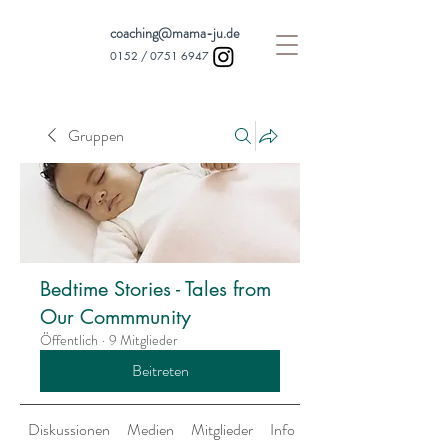
coaching@mama-ju.de
0152 /
0751 6947
Gruppen
Bedtime Stories - Tales from
Our Commmunity
Öffentlich
·
9 Mitglieder
Beitreten
Diskussionen
Medien
Mitglieder
Info