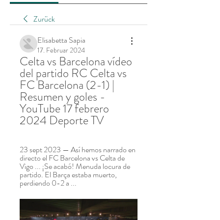
Zurück
Elisabetta Sapia
17. Februar 2024
Celta vs Barcelona vídeo 
del partido RC Celta vs 
FC Barcelona (2-1) | 
Resumen y goles - 
YouTube 17 febrero 
2024 Deporte TV
23 sept 2023 — Así hemos narrado en 
directo el FC Barcelona vs Celta de 
Vigo ... ¡Se acabó! Menuda locura de 
partido. El Barça estaba muerto, 
perdiendo 0-2 a ...