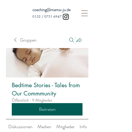
coaching@mama-ju.de
0152 /
0751 6947
Gruppen
Bedtime Stories - Tales from
Our Commmunity
Öffentlich
·
9 Mitglieder
Beitreten
Diskussionen
Medien
Mitglieder
Info