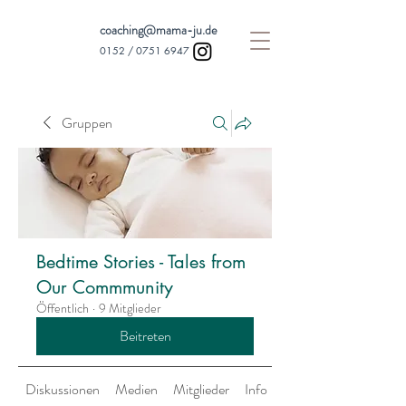
coaching@mama-ju.de
0152 /
0751 6947
Gruppen
Bedtime Stories - Tales from
Our Commmunity
Öffentlich
·
9 Mitglieder
Beitreten
Diskussionen
Medien
Mitglieder
Info