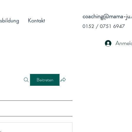
coaching@mama-ju.
sbildung
Kontakt
0152 / 0751 6947
Anmel
Beitreten
r