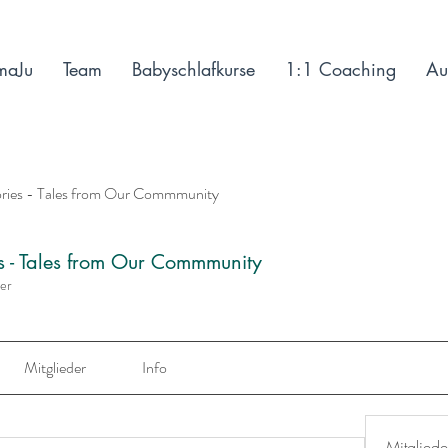
maJu
Team
Babyschlafkurse
1:1 Coaching
Au
ories - Tales from Our Commmunity
es - Tales from Our Commmunity
der
Mitglieder
Info
Mitgliede