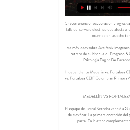
Chacón anunció recuperación progresiva del suministro eléctrico tras falla en la línea La Arenosa.. de la falla del servicio eléctrico que afecta a los estados Carabobo,. en esta región son producto del evento ocurrido en las ocho torres de la línea El Palital-El Furrial. Estamos …

Ve más ideas sobre Ave fenix imagenes, Ave fenix tatuaje y Ave fenix dibujo.. Reiko Senju era el vivo retrato de su bisabuelo.. Progreso & Oportunidades. Frases favoritas para compartir. Frases De Psicologia Pagina De Facebook Ya Desperte Velos El Alma Notas Sentimientos.

Independiente Medellín vs. Fortaleza CEIF (17 de Feb. Cobertura en vivo de Independiente Medellín vs. Fortaleza CEIF Colombian Primera A juego en ESPN (CO), incluye resultados en vivo, highlights y estadísticas ...

MEDELLÍN VS FORTALEZA - EN VIVO - LIGA BETPLAY YouTube YouTube

El equipo de Jicaral Sercoba venció a Guadalupe (2-0), resultado que los mantiene con vida en su afán de clasificar. La primera anotación del partido obra de Leonardo Adams al minuto 25' de la primera parte. En la etapa complementaria Jeffrey Valverde cerró el 2-0 final. Con la victoria el

Click aquí para ver en directo Millonarios vs. Once Caldas. Toda la Liga Postobón 3013 II en vivo, on line. Este sábado 17 de agosto Millonarios recibe a las 7:45 p.m en el estadio Nemesio Camacho El Campín a Once Caldas de Manizales en partido correspondiente a la cuarta fecha de la Liga

Servicios Y Soluciones Sa en Bucaramanga. Encuentre Sucursales, Teléfonos y Direcciones de Servicios Y Soluciones Sa en Páginas Amarillas. Toggle navigation Páginas Amarillas de Publicar es el Directorio más completo de Bucaramanga, Colombia.

Deportivo Binacional sumó una nueva victoria en el Guillermo Briceño de Juliaca y de la mano de Roberto Mosquera consiguió su tercera victoria consecutiva. El ‘Poderoso del Sur’ derrotó 4-0 a un Carlos A. Mannucci que presentó varias ausencias, entre ellas la de su arquero y figura Manuel Heredia.

Hoy comienza la 21ª temporada del CD Badajoz en 2B (*). Lo hacemos visitando uno de los mejores estadios del grupo y ante uno de los rivales llamados a ser favoritos para el título. El FC Cartagena, lleva varios años peleando por el ascenso y se ha quedado a un paso de conseguirlo.

estadísticas previas y datos en directo | Liga BetPlay I 2024 hace 1 día — Sigue el partido de hoy en directo entre Medellín vs Fortaleza de Liga BetPlay I 2024. Con marcador, goles, jugadas y resultado.

Bienvenidos a la retransmisión de la final de la Liga Águila entre Junior y Medellín en vivo y en directo online. El encuentro será en el Metropolitano a partir de las 19:00 horas. con el show de apertura de MR Black. Previa del Junior vs Medellín . Junior va en busca de su octava estrella en el fútbol colombiano.

Barcelona - Eibar « en: Mayo 21, 2017, 11:52:36 pm » Sorry pero se merece un post, el paseo de la vergüenza, el resumen de lo que ha sido la liga del barcelona, robo y aplauso de la afición del camp nou.

Guzman, Sofía LCTA W-9100/6 H-9255/0 A-1345/5 Weihmüller, María Constanza Hein, María Agustina Arrieta, Violeta Aldana I-9193/6 IKKERT, Camila Milena B-B117/3 Baldomá, Guillermina Andrea I-9208/8 Ilarregui, Maite Andrea B-B125/5 Bellomo, Tomás Lisandro I-9198/7 Ingaramo, Luján B-B121/6 Bellón, Facundo L-A068/7 Lozano Alevatto, Valentina.

Independiente Medellín - - Fortaleza CEIF en vivo Independiente Medellín se va a enfrentar a Fortaleza CEIF el 17 feb 2024 a las 23:05 UTC en el estadio Estadio Atanasio Girardot, en la ciudad de Medellin, ...

El Técnico Universitario ganó este lunes por 0-2 a Olmedo, que se quedó con las ganas de ingresar a la zona de clasificación. en el minuto 69, pues remató directo a las manos del portero Walter Chávez, que de esa manera salvó a su cuadro. Por. Universidad Católica 20 …

Vendo mesa de mezcla BEHRINGER modelo XENYX X1832USB de 6 entradas mic/línea 4 entradas estéreo Phatom USB efectos Digitales Ecualizador final 2 subgrupos salida L R salida m