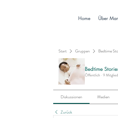
Home
Über Ma
Start
Gruppen
Bedtime St
Bedtime Stori
Öffentlich
·
9 Mitglie
Diskussionen
Medien
Zurück