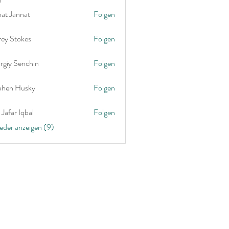
nat Jannat
Folgen
rey Stokes
Folgen
rgiy Senchin
Folgen
phen Husky
Folgen
Jafar Iqbal
Folgen
ieder anzeigen (9)