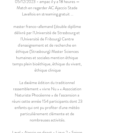
05/12/2023 - ampac il y a 18 heures — 
Match en regarder AC Ajaccio Stade 
Lavallois en streaming gratuit ...

master franco-allemand (double diplôme 
délivré par l'Université de Strasbourg et 
l'Université de Fribourg) Centre 
d'enseignement et de recherche en 
éthique (Strasbourg) Master Sciences 
humaines et sociales mention éthique 
temps plein bioéthique, éthique du vivant, 
éthique clinique

La dixième édition du traditionnel 
rassemblement « vivre Nu » « Association 
Naturiste Phocéenne » de l’ascension a 
réuni cette année 154 participants dont 23 
enfants qui ont pu profiter d'une météo 
particulièrement clémente et de 
nombreuses activités.

Laval - Ajaccio en direct - Ligue 2 - Saison 