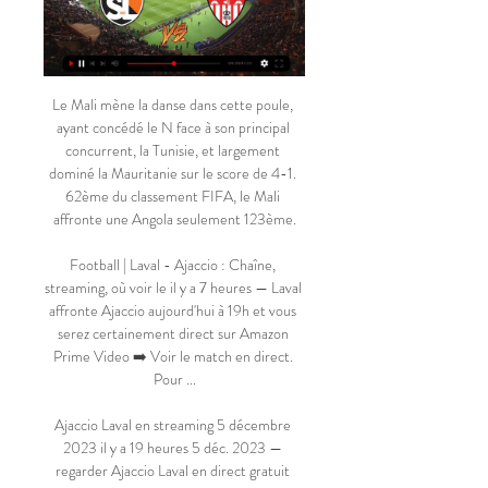
Le Mali mène la danse dans cette poule, 
ayant concédé le N face à son principal 
concurrent, la Tunisie, et largement 
dominé la Mauritanie sur le score de 4-1. 
62ème du classement FIFA, le Mali 
affronte une Angola seulement 123ème.

Football | Laval - Ajaccio : Chaîne, 
streaming, où voir le il y a 7 heures — Laval 
affronte Ajaccio aujourd'hui à 19h et vous 
serez certainement direct sur Amazon 
Prime Video ➡️ Voir le match en direct. 
Pour ...

Ajaccio Laval en streaming 5 décembre 
2023 il y a 19 heures 5 déc. 2023 — 
regarder Ajaccio Laval en direct gratuit 