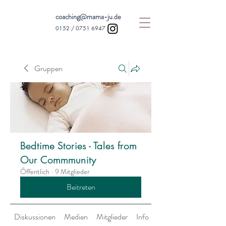
coaching@mama-ju.de
0152 /
0751 6947
Gruppen
Bedtime Stories - Tales from
Our Commmunity
Öffentlich
·
9 Mitglieder
Beitreten
Diskussionen
Medien
Mitglieder
Info