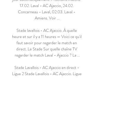
17.02. Laval - AC Ajaccio, 24.02. 
Concarneau - Laval, 02.03. Laval - 
Amiens. Voir ...

Stade lavallois - AC Ajaccio. À quelle 
heure et sur il y a 11 heures — Voici ce qu'il 
faut savoir pour regarder le match en 
direct. Le Stade Sur quelle chaîne TV 
regarder le match Laval - Ajaccio ? La ...

Stade Lavallois - AC Ajaccio en direct - 
Ligue 2 Stade Lavallois - AC Ajaccio. Ligue 
2 / 25e Journée. Stade Francis-Le Basser / 
17.02.2024 / 19:00. 
https://www.eurosport.fr/football/equipes/l
aval/.

Anglet Hormadi Élite — Größte Erfolge 
Aufstieg in die Ligue Magnus 1997 
Französischer Vize Meister 2001 Finalist 
Coupe de France 2003 Spanischer Vize 