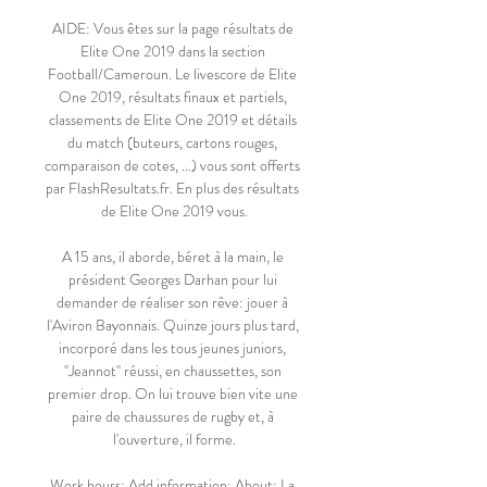
AIDE: Vous êtes sur la page résultats de 
Elite One 2019 dans la section 
Football/Cameroun. Le livescore de Elite 
One 2019, résultats finaux et partiels, 
classements de Elite One 2019 et détails 
du match (buteurs, cartons rouges, 
comparaison de cotes, …) vous sont offerts 
par FlashResultats.fr. En plus des résultats 
de Elite One 2019 vous.

A 15 ans, il aborde, béret à la main, le 
président Georges Darhan pour lui 
demander de réaliser son rêve: jouer à 
l'Aviron Bayonnais. Quinze jours plus tard, 
incorporé dans les tous jeunes juniors, 
''Jeannot'' réussi, en chaussettes, son 
premier drop. On lui trouve bien vite une 
paire de chaussures de rugby et, à 
l'ouverture, il forme.

Work hours: Add information: About: La 