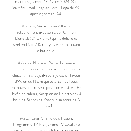
matches ; samedi 17 février 2024. 25e 
journée. Laval. Logo de Laval · Logo de AC 
Ajaccio ; samedi 24 ...

A 21 ans, Matar Dièye s’illustre 
actuellement avec son club l’Olimpik 
Donetsk (D1 Ukraine) qu’il a délivré ce 
weekend face à Karpaty Lviv, en marquant 
le but de la …

Avion du Nkam et Reste du monde 
terminent la compétition avec neuf points 
chacun, mais le goal-average est en faveur 
d’Avion du Nkam qui totalise neuf buts 
marqués contre sept pour son vis-à-vis. En 
levée de rideau, Scorpion de Be est venu à 
bout de Santos de Koza sur un score de 3 
buts à 1.

Match Laval Chaine de diffusion, 
Programme TV Programme TV Laval : ne 
ratez aucun match du club retransmis en 