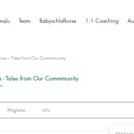
maJu
Team
Babyschlafkurse
1:1 Coaching
Au
ories - Tales from Our Commmunity
es - Tales from Our Commmunity
der
Mitglieder
Info
Mitgliede