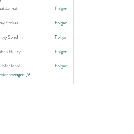
nat Jannat
Folgen
rey Stokes
Folgen
rgiy Senchin
Folgen
phen Husky
Folgen
Jafar Iqbal
Folgen
ieder anzeigen (9)