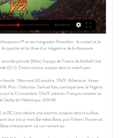
 Jardins d'Arcadie» Venir s'installer à Dijon, toutes les adresses utiles pour s'installer à Dijon, mutation Dijon. Vous cherchez une agence de relocation à Dijon ? Votre recherche de bien immobilier à Dijon plus facile avec un.

Articles traitant de gothique écrits par Le français en direct. Le français en direct – blog. pour les apprenants de français. Accéder au contenu principal. Accueil ; A propos; Archives par mot-clef : gothique. Visite d’Amiens. Publié le 10/07/2013 par Le français en direct. Non, la France ne se résume pas à Paris, la Tour Eiffel ou la Côte d’Azur. Connaissez-vous la jolie.

Atletico Madrid, actuel 5e du championnat d'Espagne - Liga, accueille Juventus (1er du championnat d'Italie Série A) ce mercredi 18 septembre 2019 pour cette 1ère journée du groupe D, premier tour de la ligue des champions 2019/2020. Retrouvez les cotes, des statistiques pour faire votre pronostic Atletico Madrid vs Juventus.

PSG-Nantes : comment regarder le match de Ligue 1 en 9 déc. 2023 — Voici comment voir le match en streaming, et sur quelle chaîne. Publicité, votre contenu continue ci-dessous. Publicité.

Suivez le match Lille - Caen en direct LIVE ! C'est Lille OSC Metropole (Dogues) qui recoit Stade Malherbe Caen (SMC) pour ce match francais du samedi 15 mars 2008 (Resultat de championnat francais)

PSG-FC Nantes : où voir gratuitement le match ? PSG-FC Nantes : où regarder le match gratuitement en streaming ? Par Aurélie H - Publié le 09 Déc 2023 à 20:30. Ce samedi 9 décembre à 21h, le PSG reçoit le ...

Tout ce qu'il faut savoir sur le match Niarry Tally vs Mbour Petite Côte de Championnat du Sénégal du (05 Janvier 2019) en direct : Résumé, statistiques, compositions et résultats - Besoccer

Comment voir le match PSG-Nantes en streaming ? 9 déc. 2023 — Le PSG accueille Nantes ce samedi, dans le cadre de la 15e journée de Ligue 1. Voici les compos probables, la chaîne, l'heure et le stream ...

La première journée du pape François en Roumanie comportera trois temps particuliers, ce jeudi 31 mai 2019 : les rencontres avec les autorités du pays, les rencontres avec le patriarche et le synode orthodoxe, puis la messe dans la cathédrale catholique.

Venez découvrir les photographies de Michel DIEUZAIDE dans le cadre du 32ème Festival Ibéro Andalou à découvrir du 4 au 30 novembre à l'Office de Tourisme !

Entente Strasbourg Schiltigheim Alsace HB scores en direct (et la vidéo diffusion en direct streaming en ligne*), calendrier et résultats de tous les tournois de handball auxquels Entente Strasbourg Schiltigheim Alsace HB a participé. Entente Strasbourg Schiltigheim Alsace HB jouera son prochain match le 06. Sep 2019 contre Cesson Rennes MHB en Coupe de la Ligue.

L'université devient un centre de recherche qui attire des jeunes de toute la région d'Amiens à l'aide de diffusion de nombreuses annonces par rapport à la résidence d'Amiens et en affichant les prix des loyers qui souvent sont revus à la baisse pour attirer toujours plus de monde.

La maison de Monsieur Faivre/La maison de l'Ogre. Monsieur Faivre a sept filles, comme l'Ogre. Propositions de lecture. LE PETIT POUCET, version moderne réécrite par Jean-Pierre KERLOC'H et illustrée par Isabelle CHATELLARD, Editions Didier Jeunesse (album) CONTES A L'ENVERS, de DUMAS et MOISSARD, Collection NEUF, édité par L'école des.

Profil du joueur, statistiques des matchs, ainsi que les derniers matchs et les matchs les plus proches: Giorgio Portaluri - profil / statistiques Giorgio Portaluri - profil / statistiques TennisEnDirect.fr » Giorgio Portaluri

L’entraîneur du SL Benfica, Bruno Lage a appelé 19 joueurs pour le duel face au Eintracht Frankfurt, comptant pour le match aller des 1/4 de finales de Ligue Europa. En comparaison avec le dernier match face à Feirense lors de la 28ème journée de championnat, le technicien encarnado a effectué 4 changements. André Almeida, Taarabt, […]

Selon des sources concordantes, des individus armés non identifiés ont lancé, hier mercredi, une attaque contre la localité de Dempary située dans le cercle de Bandiagara.

Labellisée "campus d’excellence", avec ses 52000 étudiants et ses 3000 enseignants chercheurs, l’université de Bordeaux se positionne parmi les plus grandes universités en Europe. Ses domaines scientifiques et pédagogiques : sciences et technologies, santé, sciences humaines et sociales.

Romain MONTMARTIN (LILLE, France), occupe actuellement le poste de Chargé d'affaire en contrôle technique chez/à Qualiconsult. Voir son profil professionnel sur Viadeo.

Si nos honoraires sont accessibles et représentent un atout majeur, bien d’autres atouts qualifient notre professionnalisme. Nos agents sont régulièrement formés en adéquation avec les textes législatifs.

Cortuluá - Valledupar FC, résultat et score du match. Le match Cortuluá - Valledupar FC en direct live du 14 octobre 2019 à 22:30 (Primera B, Clausura, Colombie) sur footlive.

Ce dimanche à 17h (diffusion sur Canal+), le Paris Saint-Germain (1er) affrontera l’Amiens Sporting Club (13e) au Parc des Princes dans le cadre de la 10e journée de Ligue 1. A la veille de cette rencontre, le coach parisien Thomas Tuchel et le défenseur central de 22 …

Nantes / Paris-SG ... Eats - 22e journée Ligue 1 Uber Eats. 22e journée. Nantes / Paris-SG. Pays : France. Plus d'infos · À voir aussi · Plus d'infos. Catégorie suivante. A voir ...

Dernière mise à jour : 05 Juillet 2019 à 08:32. Chaque année, des milliers de personnes en France (soit environ 2% des candidats selon le ministère de l'Education nationale) passent le BAC en.

L'AJ Auxerre joue lors de la saison 2013-2014, sa deuxième saison en deuxième division. Guy Cotret dispute sa première saison en tant que président, Bernard Casoni commence la saison en tant qu'entraîneur mais est limogé le 17 mars 2014 [2] et est remplacé par Jean-Luc Vannuchi [3]

Le Racing Club de Strasbourg reste sur 5 matchs sans défaite, dont deux victoires, face à Monaco en Ligue 1 et 16èmes de finale en Coupe de la Ligue. 0' Bonjour, bienvenue sur ce direct commenté du match de la 14ème journ