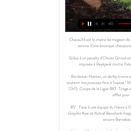
Chauss34 est la chaîne de magasin de chaussures n°1 en ex-Languedoc Roussillon : le conseil et le service d'une boutique chaussure de quartier et le choix d'un mégastore de la chaussure

Grâce à un penalty d'Olivier Giroud en seconde période (66e), l'équipe de France de football s'est imposée à Reykjavik contre l'Islande (0-1). Cette victoire, acquise dans un match peu.

Bordeaux-Nantes, un derby à vivre en famille ! Mercredi 30 octobre. 17h01. Billetterie. Venez soutenir nos joueuses face à Soyaux ! 16h18. Pros / Sélection. Samuel Kalu convoqué avec le Nigéria. 12h15. Coupe de la Ligue BKT. Tirage au sort le 12 novembre. 10h27. arbitres. François Letexier au sifflet pour le Derby de l’Atlantique. 00h08.

85′ : Face à une équipe du Havre à 10, le RC Lens obtient une énorme occasion dans la surface. Grejohn Kyei et Achraf Bencharki frappent tour à tour mais Barnabas Bese, puis Yohann Thuram et encore Barnabas Bese s'interposent. Le cuir revient sur.

Votre vol Strasbourg-Lille, à partir de 139 € Avec Air France après comparaison des tarifs de 2 compagnies. Informations utiles sur les vols Strasbourg Lille.

Nantes Paris Saint-Germain en streaming Ligue 1 17.02. il y a 10 heures — Nantes Paris Saint-Germain en streaming Ligue 1 17.02.2024 il y a 10 heures — Pour suivre cette rencontre entre Nantes et le PSG, ...

En ce soir de foot en streaming, l’équipe de football du Montpellier Hérault recevra streaming les Gones de Lyon dans cette difficile compétition de la 3ème journée du championnat de la Ligue 1 que l’on pourra voir en streaming live par l’intermédiaire de la retransmission en direct le …

buts Metz-Pont Du Gard resultat score . video. diffusion Metz vs Pont Du Gard, Metz vs Pont Du Gard 20 Février, Metz vs Pont Du Gard al jazeera sport, Metz vs Pont Du Gard bein sport, Metz vs Pont Du Gard canal + france, Metz vs Pont Du Gard skysports, Metz vs Pont Du Gard chaine, Metz vs Pont Du Gard quel chaine, Metz vs Pont Du Gard quelle chaine, Metz vs Pont Du Gard retransmission.

Nantes : comment regarder ce match de Ligue 1 en direct 9 déc. 2023 — Leader, le PSG souhaite préserver son avance alors que Nantes veut se donner un peu d'air. Cette rencontre est à voir en direct et en streaming ...

Chez Sixt Limoges gare, vous trouverez des citadines compactes, des berlines confortables, des breaks, des monospaces, et ce à différents prix afin de s'adapter à votre budget. Nos voitures de location disposent d'un forfait de 250 kilomètres journaliers ainsi que d'une assurance au tiers, auxquels vous pouvez ajouter des options comme un GPS ou un conducteur supplémentaire.

Assistez à notre réunion d'information collective du 02 décembre 2019 à 12h30 : Inscription en ligne. Par sa relation organique avec l’ensemble des filières de l’Université d'Angers et des enseignants-chercheurs, par la multiplicité de ses collaborations dans le domaine de la formation continue,.

Dans la même veine, elle est clôturée par une messe, le vendredi 24 mai 2019 à 11H 30 en l’Eglise Sacré-Cœur Malenfant. Pèlerinage-Récollection de l’Aumônerie UCAO, ce 27 mars à Thiès L'Aumônerie UCAO organise le mercredi 27 mars, la journée de Pèlerinage-Récollection des étudiants de l’ISG Saint Michel, IMES, Jeanne d'Arc-Post Bac et de l’ISAE à Thiès..

Le club voudrait donc jouer le 6 octobre, mais encore faut-il que Sochaux accepte. "Après plusieurs jours de discussions et d'échanges entre le FC Metz et notamment la LFP et Canal+, un compromis a été trouvé qui aboutirait à la programmation de la rencontre le samedi 06 octobre à 13H00.

Streaming PARIS SAINT GERMAIN- Nantes Gratuit En Regarder Paris Saint Germain Streaming Gratuit TV en direct sur internet et en replay streaming. Le live streaming Paris Saint Germain TV gratuit est limité ...

Vivre a Dijon, Mutation mobilite a Dijon. Expat. Loueur meublé Lmp et Lmnp avec Mont d'Or Investissement: Investir dans une Résidence services seniors «Les