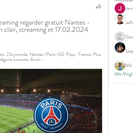
Jan
aming regarder gratuit Nantes - 
Jeff
 clair, streaming et 17.02.2024 
Geo
Ste
ats. 22e journée. Nantes / Paris-SG. Pays : France. Plus 
tégorie suivante. A voir ...
Md. 
Alle Mitgl