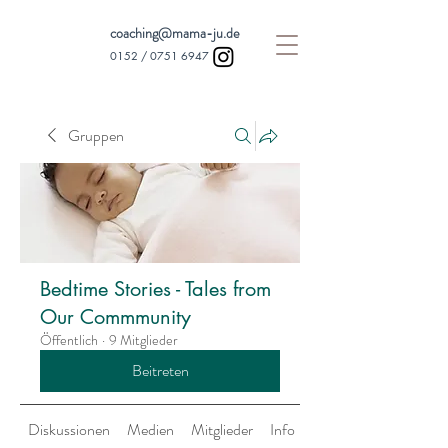
coaching@mama-ju.de
0152 /
0751 6947
Gruppen
Bedtime Stories - Tales from
Our Commmunity
Öffentlich
·
9 Mitglieder
Beitreten
Diskussionen
Medien
Mitglieder
Info