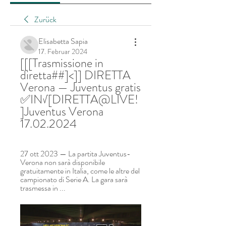
Zurück
Elisabetta Sapia
17. Februar 2024
[[[Trasmissione in 
diretta##]<]] DIRETTA 
Verona — Juventus gratis 
✅IN√[DIRETTA@LIVE!
]Juventus Verona 
17.02.2024
27 ott 2023 — La partita Juventus-
Verona non sarà disponibile 
gratuitamente in Italia, come le altre del 
campionato di Serie A. La gara sarà 
trasmessa in ...