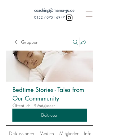
coaching@mama-ju.de
0152 /
0751 6947
Gruppen
Bedtime Stories - Tales from
Our Commmunity
Öffentlich
·
9 Mitglieder
Beitreten
Diskussionen
Medien
Mitglieder
Info