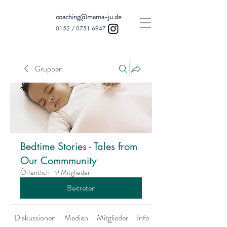
coaching@mama-ju.de
0152 /
0751 6947
Gruppen
Bedtime Stories - Tales from
Our Commmunity
Öffentlich
·
9 Mitglieder
Beitreten
Diskussionen
Medien
Mitglieder
Info