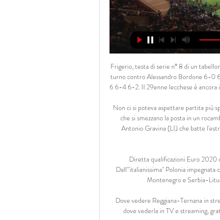
Frigerio, testa di serie n° 8 di un tabellone in gran parte costituito da italiani, ha vinto il match di primo turno contro Alessandro Bordone 6-0 6-2, cedendo però alla distanza in ottavi a Enrico Dalla Valle 2-6 6-4 6-2. Il 29enne lecchese è ancora in corso nel tabellone di doppio, in coppia con Jacopo Stefanini.

Non ci si poteva aspettare partita più spettacolare in quel di Domagnano con Libertas e Domagnano che si smezzano la posta in un rocambolesco 3-3. La partita si sblocca dopo circa 20 minuti con Antonio Gravina (LI) che batte l'estremo difensore giallo-rosso, portando il risultato sul 1-0. Il Domagnano …

Diretta qualificazioni Euro 2020 ore 20.45: il programma e dove vedere le partite in tv. Dall'"italianissima" Polonia impegnata con Israele a Spagna-Svezia, passando per Repubblica Ceca-Montenegro e Serbia-Lituania: segui i match di oggi su www.tuttosport.com

Dove vedere Reggiana-Ternana in streaming e tv gratis, 19 ore fa — Reggiana-Ternana di Serie B: dove vederla in TV e streaming, gratis su DAZN e Sky Sport. La Serie B offre sempre partite emozionanti e, oggi ...

ULTIMI COMMENTI. toro35 su Judo, Oceania Open Perth 2019: buon quinto posto per Francesca Giorda nei 48 kg, settima Francesca Milani; Andry84 su LIVE Ciclismo su pista, Coppa del Mondo Minsk 2019 in DIRETTA: vittoria e NUOVO record del mondo per Filippo Ganna!

Kikò Nalli si è sentito aggredire con cattiveria e non riesce ancora a spiegarsi il perché del gesto di due ragazzi che, a bordo di uno scooter, lo hanno insultato e attaccato fisicamente. In base alle dichiarazioni fatte dall’hair stylist sui social, subito dopo l’accaduto, sembra che i due sconosciuti abbiano preso di mira a parole sia lui che la conduttrice Barbara d’Urso .

Diretta da Bari Diretta da Cesena Diretta da Conversano Diretta da Firenze Diretta da Genova Diretta da Roma lungotevere Diretta da Padova Diretta da Trieste Diretta da RVS Conegliano Diretta dal Cecsur (Villa Aurora) Diretta Eventi Speciali UICCA

Virtus Francavilla-Casertana sarà trasmessa in diretta TV. In occasione del primo turno dei play off di Serie C, uno dei due match scelti per essere trasmessi in diretta televisiva è la sfida del Girone C tra Virtus Francavilla e Casertana, che si affronteranno domenica al “Fanuzzi” di Brindisi.

Il biglietto del treno da Roma a Civitavecchia costa in media 5 €, ma è possibile trovare anche biglietti treni low cost a partire da 4 €. Con Wanderio trovi le migliori offerte Trenitalia per viaggiare in treno da Roma a Civitavecchia.

Elenco Candidati AMMESSI Concorso pubblico, per titoli ed esami, per l’assunzione, a tempo indeterminato, di n. 2 Dirigenti Amministrativi da destinare all’U.O.C. Gestione Risorse Umane.

Da Piazza Sordello a Palazzo Te, passando per il Palazzo Ducale, la Casa del Mantegna, i cinema e i teatri della città. Sta per arrivare a Mantova l’appuntamento che tutti gli appassionati di libri aspettano al rientro delle vacanze, il Festivaletteratura.

Livorno-Arezzo in diretta tivù su Rai Sport il 24 ottobre.. Il Pisa si aggiudica il derby, 0-1 il finale.. Livorno - Zona Mista, la trasmissione di Amaranta Tv dedicata alle interviste dei protagonisti delle partite del Livorno, propone oggi, sabato 5 ottobre,.

Santarcangelo – Cesena 29/07/2015 Sky Calcio in Diretta Live ultima modifica: 2015-07-29T13:02:43+02:00 da verso2013 Reposta per primo quest’articolo Questo articolo è stato pubblicato in sport e contrassegnato come Amichevole , Amichevole Cesena , Amichevole Santarcangelo , Cesena , Santarcangelo , Santarcangelo - Cesena da verso2013 .

Palmese - Biancavilla 1990 - Serie D Girone I 2019 - 2020 - Live Diretta Tabellino Streaming 06/10/2019 - I AM CALCIO CATANIA . Catania. Tabellino. Palmese - Biancavilla 1990 0-2 - Serie D Girone I 2019 - 2020 06/10/2019 15:00 Stadio: Giuseppe Lopresti Serie D Girone I 2019 - 2020. Finale Palmese 0 - 2 Biancavilla 1990 Lucarelli M. Leotta S.

Reggiana vs Palermo | Serie B 7' Fabio Lucioni; 