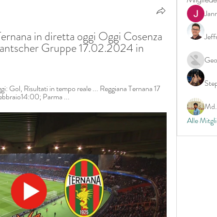
Jan
ernana in diretta oggi Oggi Cosenza 
Jeff
Jantscher Gruppe 17.02.2024 in 
Geo
Ste
ggi: Gol, Risultati in tempo reale ... Reggiana Ternana 17 
febbraio14:00; Parma ...
Md. 
Alle Mitgl