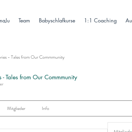
maJu
Team
Babyschlafkurse
1:1 Coaching
Au
ories - Tales from Our Commmunity
es - Tales from Our Commmunity
der
Mitglieder
Info
Mitgliede