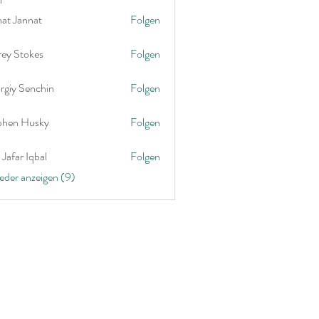
nat Jannat
Folgen
rey Stokes
Folgen
rgiy Senchin
Folgen
phen Husky
Folgen
Jafar Iqbal
Folgen
ieder anzeigen (9)