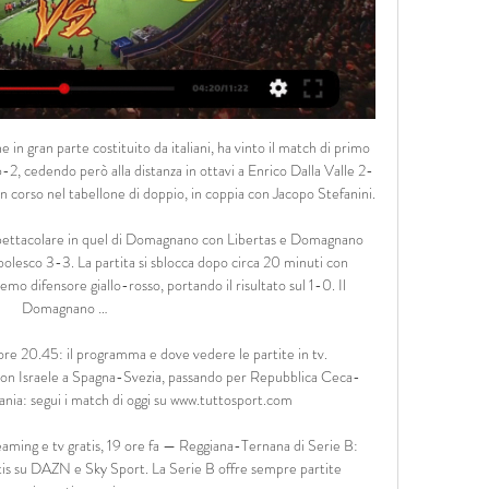
71' Jacopo Segre; 90'+5' Edoardo Soleri. Diventa tu il reporter di questa partita! Scopri come... Cronaca. Tabellino. Statistiche.

Periodico di informazione della diocesi di Ragusa. Browsing the "Maria Cristina di Savoia" Tag . Vita Cristiana. ELETTO IL NUOVO PRESIDENTE DELL’ASSOCIAZIONE RELIGIOSA COMISANA DEDICATA A MARIA CRISTINA DI SAVOIA. 31 Ottobre 2016 | di Serena …

Due nuove sfide della fase eliminatoria con Australia – Brasile nel pomeriggio e Sudafrica – Cina in serata. Nella notte si è giocato in Brasile Giovedì 13 giugno si è aperto con il campionato di Serie A brasiliano. Successi casalinghi per Fortaleza (2-1 sul Cruzeiro), Internacional (3-1 sul

ACA srl con sede in localita' panighina di bertinoro, provincia di forli-cesena, da oltre 35 anni progetta e produce sistemi e impianti in acciaio inox 18/10 dedicati alla ristorazione, arte bianca, grandi impianti, tavoli centrali, tavoli tubolari, armadi, cappe, lavelli, impianti di …

Il sito sul campo del cinema con tutte le anteprime, le recensioni ed i trailers, il mercato home video in VHS e quello in continuo sviluppo del DVD, con un occhio anche alle più interessanti proposte televisive.

Il Modena F.C. e il suo Presidente Aldo Taddeo si dissociano totalmente dalle affermazioni del signor Antonio Caliendo in occasione della trasmissione La Domenica Sportiva andata in onda sulle reti R...

Diretta/ Ternana Reggiana (risultato finale 3-0) 30 set 2023 — Diretta Ternana Reggiana streaming video e tv, quote e risultato live I tre punti guadagnati quest'oggi consentono alla Ternana di portarsi a ...

Meteo, le previsioni di mercoledì 9 ottobre Il Tar sospende il prestito dell'Uomo Vitruviano di Leonardo Vasto incendio in appartamento a Terni C.Conti:"Dubbi coperture dall'evasione" Napoli-Verona, streaming e tv: dove vedere l’8a giornata di Serie A Dazi: timore rialzi …

Fallimento azienda Martinelli Ettore Sassuolo, i lavoratori davanti all’azienda nella diretta su La7 della trasmissione In Onda di Luca Telese e David Parenzo. Riprese video e foto amatoriali di alcuni momenti della trassmissione del 1° agosto 2019.

CAGLIARI - Cagliari e Parma scenderanno in campo alle Sardegna Arena alle 18 nell’anticipo della 24esima giornata di Serie A. I padroni di casa stanno vivendo un momento terribile e nelle ultime cinque gare hanno collezionato un solo punto, frutto del pareggio acciuffato in …

2' È dell'Entella il primo tiro della partita con Paolucci che ci prova dai 30 metri. Facile la presa di Zima. 1' Iniziato il match. È l'Entella a dare il calcio di avvio. 0' Benvenuti allo stadio comunale di Chiavari per la diretta testuale del match tra Virtus Entella e Livorno. Il tabellino di Entella-Livorno

Sono partiti oggi gli Australian Open 2018. Raphael Nadal ha superato con facilità il portoghese Victor Estrella Burgos con un 3-0 devastante: 6-1, 6-1, 6-1. Stesso risultato finale ma parziali diversi per Grigor Dimitrov contro Dennis Novak

Oggi Linea Verde va…a Frosinone e a Latina. 26° puntata della nuova edizione del sabato di Linea Verde. Il programma, così come lo scorso anno, al sabato è condotto da Chiara Giallonardo, Marcello Masi e Federica De Denaro.

170 persone ne parlano. Pagina dedicata alla Squadra Calcistica di Lentigione.. Sasso Marconi Calcio. Squadra sportiva dilettante. La Zanzara granata. Blog personale. Indipendente Sportivo. Rivista. Funghiamo. Sito Web personale.

Diretta Calcio: Partite Live oggi - Diretta Serie A, B e Coppe Segui le Partite di Calcio in Diretta oggi: Gol, Risultati in tempo reale Reggiana Ternana 17 febbraio14:00; Spezia Cittadella 17 febbraio14:00; Parma ...

Senegal-Colombia diretta tv Italia 1 e streaming live gratis Mondiali 2018, oggi 28 giugno.. SAN VITO LO CAPO, TRAPANI,. È il Senegal ad aggiudicarsi la vittoria del XXII Campionato del mondo del cous cous che si è concluso ieri a San Vito Lo Capo, Trapani,.

Serie B - in diretta streaming su - Now TV Guarda le partite di Serie B in diretta tv e live streaming su Now. Vedi i goal e gli highlights della tua squadra del cuore.

Sport in onda - Now Tv In onda. Fra poco. Sport. Sport 24 Today. 1 min rimanenti. Sport 24 Today. 03:30 - 04:00. Tennis: ATP & WTA (Diretta). 1 min rimanenti ...

Sabato 14 settembre 2019 a Roma, Eleonora Daniele e Giulio Tassoni si sono sposati! Tanti gli ospiti vip presenti alle nozze, in chiesa e poi al ricevimento che si è tenuto in una bellissima villa a Roma. Tante assenze anche, a dire il vero, non abbiamo infatti visto tra gli ospiti molti colleghi

La distanza chilometrica tra Milano e Verona in linea d' aria è di 140.71 km e di 162 km km in automobile. Per andare da Milano a Verona in macchina si impiegano 1 ora 33 minuti. Questo è il migliore percorso stradale tra Milano e Verona.

Linee Autobus a Sassuolo (Modena) ed orari di Pullman, Autobus Extraurbani, Autolinee Interregionali e Treni, Come raggiungere Sassuolo con pullman, corriera, autobus, treno e aereo

Oggi Cosenza Calcio vs Ternana Calcio in diretta 2 dicembre Segui la diretta live di Cosenza - Ternana con aggiornamenti in tempo reale. Vivi l'emozione della Serie B Calcio su gazzetta.it. Oggi Cosenza Calcio ...

Grazie per aver voluto dedicare qualche minuto alla consultazione di questa sezione del nostro sito Web. La tua privacy è molto importante per HSL Derthona e per tutelarla al meglio, ti forniamo queste note in cui troverai indicazioni sul tipo di informazioni raccolte online e sulle varie possibilità che hai di intervenire nella raccolta e.

Una bella notizia arriva per i tifosi della Grissin Bon Reggio Emilia e per tutti gli appassionati di basket,. Read More. Coppe Europee. Eurocup: CAI Saragozza-R.Emilia in diretta su Teletricolore. Claudio Coli | 3 Novembre 2014. Una bella. Il presidente della FIP Gianni Petrucci sarà ospite stasera alle 22 della trasmissione televisiva.

Dove vedere Salernitana Ternana streaming tv: guarda in 11 ago 2023 — contro la Ternana. I granata campani sono riusciti a tenere in rosa Dia, capocannoniere della scorsa stagione dopo averlo 