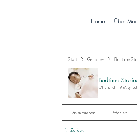
Home
Über Ma
Start
Gruppen
Bedtime St
Bedtime Stori
Öffentlich
·
9 Mitglie
Diskussionen
Medien
Zurück