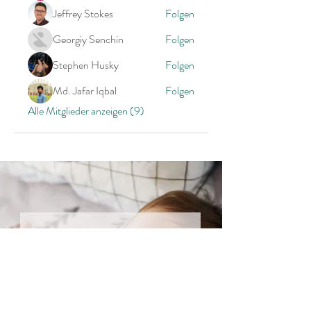
Jeffrey Stokes
Folgen
Georgiy Senchin
Folgen
Stephen Husky
Folgen
Md. Jafar Iqbal
Folgen
Alle Mitglieder anzeigen (9)
Unbezahlbare Tipps
direkt in deine Inbox
Deine Email: