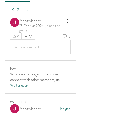
Zurück
Jannat Jannat
17. Februar 2024
·
joined the
group.
0
0
Write a comment...
Info
Welcome to the group! You can
connect with other members, ge
...
Weiterlesen
Mitglieder
Jannat Jannat
Folgen