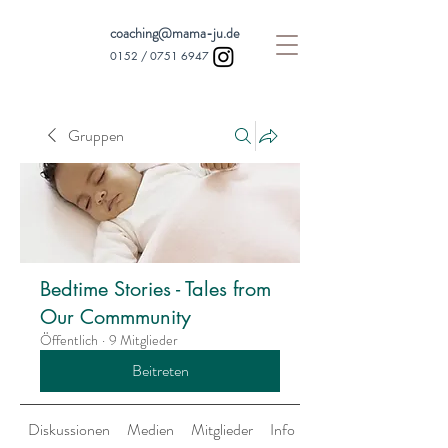
coaching@mama-ju.de
0152 /
0751 6947
Gruppen
Bedtime Stories - Tales from
Our Commmunity
Öffentlich
·
9 Mitglieder
Beitreten
Diskussionen
Medien
Mitglieder
Info