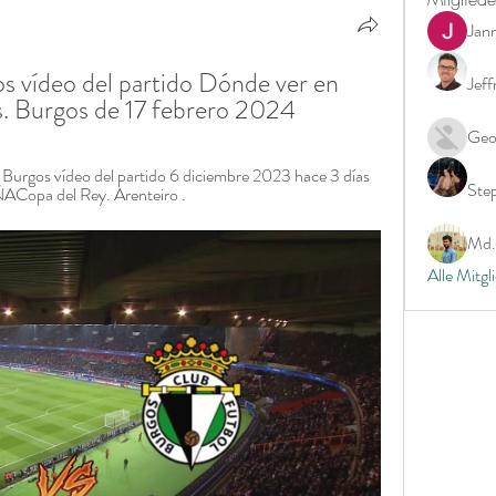
Jan
s vídeo del partido Dónde ver en 
Jeff
s. Burgos de 17 febrero 2024
Geo
Burgos vídeo del partido 6 diciembre 2023 hace 3 días 
Ste
Copa del Rey. Arenteiro .
Md. 
Alle Mitgl