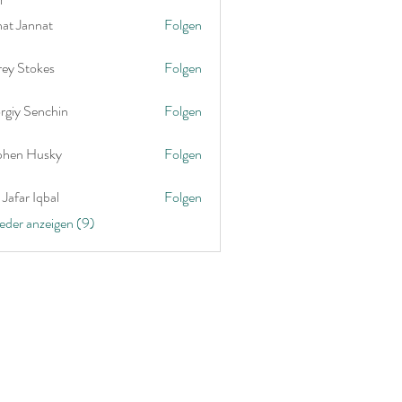
nat Jannat
Folgen
rey Stokes
Folgen
rgiy Senchin
Folgen
phen Husky
Folgen
Jafar Iqbal
Folgen
ieder anzeigen (9)