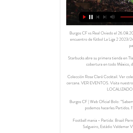
Burgos CF vs Real Oviedo el 26.08.2023 – Transmisiones Resúmenes y transmisiones en vivo del encuentro de fútbol La Liga 2 2023/24 entre Burgos CF y Real Oviedo. El mejor lugar para ver el partido del 26.08.2023 ...

Starbucks abre su primera tienda en Tlaxcala Con la primera apertura de Tlaxcala, Starbucks ya tiene cobertura en todo México, donde invertirá 800 mdp en los próximos dos años.

Colección Rosa Clará Cocktail. Ver colección. Descubre nuestros próximos eventos en tu tienda más cercana. VER EVENTOS. Visita nuestro localizador de tiendas para encontrar la que tienes más cerca. LOCALIZADOR DE TIENDAS ¿Podemos ayudarte?

Burgos CF | Web Oficial Bolo: “Sabemos cuales son las virtudes del Real Oviedo y sabemos dónde podemos hacerles Partidos. 11. Ganados. 6. Empatados. 9. Perdidos. Ganados. 11.

Football mania - Partida: Brazil Pernambucano 1 2019 Rodada: 4 06/02/2019, Afogados 2 - 2 Salgueiro, Estádio Valdemar Viana de Araújo (Afogados da Ingazeira, Pernambuco)

El Chateauroux viene de empatar contra el Caen que jugo como visitante, en el caso del Paris FC, viene animado de ganar contra el Troyes (1 - 0) que se disputó en casa.

Horarios brindamos por la empresa Unión Platense.. Cappelletti con Facundo Moyano con el propósito de impulsar su proyecto de tolerancia cero de alcohol al volante.Transmisión en vivo. Artículos relacionados Más del. Horario de brandsen a gral belgrano mañana …

Resultados Tipico Bundesliga 2019/2020, livescore, marcadores, detalles de partidos (goleadores, tarjetas...) y clasificación Tipico Bundesliga 2019/2020 en MisMarcadores.com.

CCTVRADIO GROUPS - Re-trasmitirá en cadena con Radio Metropolitana de Cusco el encuentro de las dos escuadras futbolísticas entre el Papa Cienciano y Deportivo Coopsol . El Papa de América Cienciano: Tú apoyo es importante, nos vemos en el estadio. Liga 2 -Fecha 1 ⚽️ Cienciano (Cusco) Vs. Deportivo Coopsol (Cañete) 19 de Mayo

Menos fortuna ha tenido el Getafe, que a pesar de haber evitado a los 'cocos' de la competición, se enfrentará en el grupo C a Basilea, el cabeza de serie y gran rival junto al FC Krasnodar ruso.

Real Oviedo - Burgos » Pronósticos, Resultados & ¿Dónde ver Real Oviedo vs Burgos en directo? Sigue los siguientes pasos para que puedas divertirte y ver gratis online el partido sin ningún tipo de coste.

2020-4-30 · En Costa Rica los días 20 y 21 de julio del 2017, Área Científica Menarini organizó el VIII Simposium Centroamericano de Actualización en Odontoestomatología.. Durante la actividad se destacó el panorama actual de las enfermedades bucodentales, técnicas curativas y rehabilitadoras, así como la relación entre las enfermedades de la cavidad oral con la calidad de vida de la población.

[ 7 enero, 2020 ] Deportes Iquique incorporó al ex zaguero de la U Lucas Aveldaño Deporte [ 7 enero, 2020 ] Ocho de nueve senadores de RN anuncian que votarán por el «No» en …

Luis Botia Carmen Rosa +34 922.394.831 Santa Cruz, S/n (38611) San Isidro, Santa Cruz De Tenerife España Ver en el mapa. Ver Informe Comercial Administrar mi Registro ¿Registro desactualizado? Editar registro. Anuncios.

El siguiente partido de Alebrijes será visitando a los Potros de Hierro del Atlante; TM Futbol recibirá en casa a los Toros de Celaya.?? #ElResumen No te pierdas este video que preparamos con las mejores acciones del partido en Oaxaca, donde Alebrijes y TM Futbol Club dividieron unidades al …

La gran fiesta del deporte argentino-chileno se llevó a cabo en San Juan del 10 al 16 de noviembre con la participación de cuatro provincias de cada país y DEPORTV …

Tanto Cienciano como Santos cuentan con 41 puntos, pero el cojunto del ‘Ombligo del mundo’ se impone por diferencia de goles. El ganador sería el campeón de la segunda división. Sin embargo, cabe recalcar que Alianza Atlético de Sullana podría resultar triunfador de la Liga 2 si es que consigue una victoria y el encuentro en Cuso termina en empat