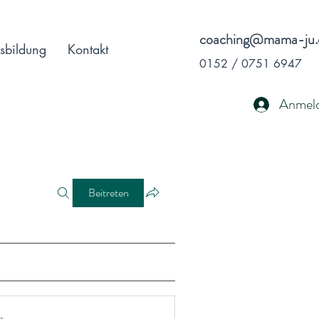
coaching@mama-ju.
sbildung
Kontakt
0152 / 0751 6947
Anmel
Beitreten
r