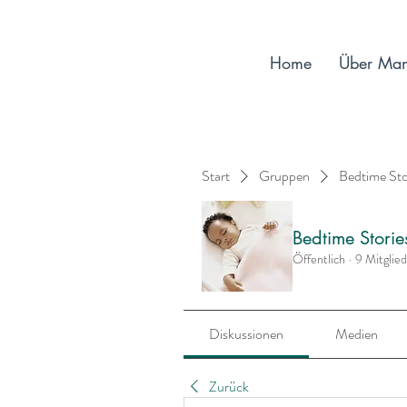
Home
Über Ma
Start
Gruppen
Bedtime St
Bedtime Stori
Öffentlich
·
9 Mitglie
Diskussionen
Medien
Zurück