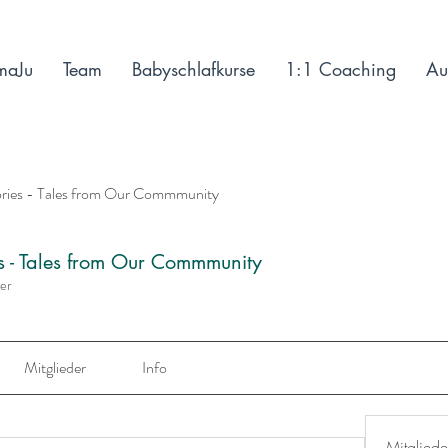
maJu
Team
Babyschlafkurse
1:1 Coaching
Au
ories - Tales from Our Commmunity
es - Tales from Our Commmunity
der
Mitglieder
Info
Mitgliede