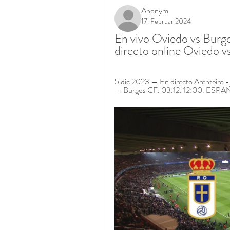
Anonym
17. Februar 2024
En vivo Oviedo vs Burgo
directo online Oviedo v
5 dic 2023 — En directo Arenteiro - 
— Burgos CF. 03.12. 12:00. ESPAÑA