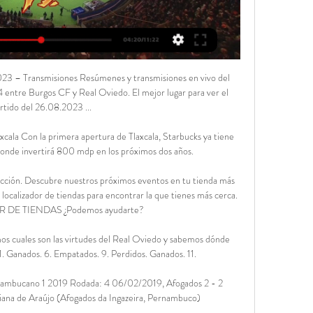
e.

Sport Huancayo vs Deportivo Municipal el resultado en vivo en la liga Liga peruana. Presentamos el resultado en vivo, la composición de los equipos antes del partido, los goleadores, las estadísticas y la tabla de posiciones

Barcelona va segundo, Macará para a Aucas y Mushuc Runa a Católica en Ecuador.. Por su parte, "el cuadro del ponchito", como también le dicen a Mushuc Runa,.

Platense visitará a Defensores de Belgrano, este domingo a las 21:05 horas en el Juan Pasquale, por la fecha 21 del Torneo 2018/2019 de la Primera B Nacional. Fernando Ruiz realizaría dos cambios en el equipo titular. El “Calamar” ya está preparado para visitar al "Dragón" en el Bajo Núñez. Para esto se estuvo entrenando…

Inicio Deportes Valledupar F.C sacó un punto de ‘oro’ en casa del Fortaleza. Valledupar F.C sacó un punto de ‘oro’ en casa del Fortaleza.. Con la paridad, Fortaleza CEIF se mantuvo por fuera de la zona de clasificados con 32 puntos, mientras que Valledupar FC llegó a 37 y se mantiene en el selecto grupo..

Oviedo vs Amorebieta vídeo del partido El Oviedo, con nueve Oviedo vs Amorebieta vídeo del partido El Oviedo, con nueve bajas, recibe a un Amorebieta que 13.01.2024 Ver TV Partidos. -. Últimos vídeos.

Este domingo a las 18.00 horas se juega el Valencia - Levante en Mestalla, encuentro correspondiente a la jornada 31 de primera división. El valencia es tercero en la Liga y viene de perder su partido con el Getafe, eso ha hecho que los ánimos de la afición se hayan calentado y el entrenador Emery se encuentre en el punto de mira, el Valencia necesita hacer olvidar a su afición esta.

Leila meu pai trabalhou no Clube de Regatas desde década de 70, ele guardava muitas fotos, ele era garçom, fotos dos bailes de formaturas e festas no restaurante fechado, e outros eventos da época. Seria um prazer ajuda-la a preservar a memória de nossa cidade.

97.7 Radio Levante, Emisora independiente líder en la Comunidad , FM 97.7, Valencia. Escuchá la programación de la estación en vivo, lista de reproducción, ubicación e información de contacto online.

2.1 Hecho imponible Podemos clasificar las transmisiones patrimoniales sujetas a esta modalidad en: a) Transmisiones patrimoniales por naturaleza. Caracteriza a todos estos actos y negocios jurídicos la nota de onerosidad siempre (hay contraprestación), diferenciándolos de los gratuitos o a título lucrativo sujetos a otro impuesto distinto, el impuesto sobre sucesiones y

Valladolid vs Leganés, en vivo online: Partido válido por la fecha 19 de LaLiga española. Noticias, tabla de posiciones, vídeos, goles y más.

2019-1-8 · (Tesis para optar por el grado de Licenciatura en Trabajo Social). Universidad de Costa Rica. San José, Costa Rica. Palabras clave: organizaciones no gubernamentales- servicios sociales- tratamiento- sustancias psicoactivas- drogas- política pública. El presente documento corresponde al informe de la investigación titulada “Los servicios

Actualidad, Rockandgol, X-Destacados » Olimpia superó 5 a 1 al Sportivo Luqueño, en el Defensores del Chaco, donde el primer tiempo favoreció al equipo de Daniel Garnero. Seis unidades para el Decano (2 juegos), 1 punto para el cuadro auriazul, luego de tres encuentros disputados. Olimpia goleó al Sportivo Luqueño

RB Leipzig vs. Atlético de Madrid El jueves (2 p.m.), Atlético de Madrid y el Leipzig de alemania, otro equipo sorpresa en esta instancia, chocarán para ver quién clasifica a semifinales.

Real Oviedo: marcadores en directo, resultados y partidos ResumenResultadosPartidosClasificaciónTraspasosPlantilla. Últimos Resultados Real Oviedo - Burgos CF, 23.02. Real Valladolid - Real Oviedo, 02.03. Real ...

La última en unir la capital con poblaciones vecinas, es la línea 11 que comunica con el Barrio de la Fortuna. La red de metro de Madrid (Descárgate el plano de Metro de Madrid) Línea 1: Pinar de Chamartín – Valdecarros (Hasta nuevo aviso los trenes pasarán, pero no se detendrán en la …

Rescalvo:"Hicimos lo suficiente para mínimo empatar el partido, Macará realiza un fútbol primitivo al jugar directo", Ismael Rescalvo, entrenador de Emelec, conversó con los medios de comunicación y analizó la derrota de su equipo ante Macará en el Bellavista de Ambato.

Primera B Comentarios en directo del San Marcos v La Serena 30 de septiembre de 2018, incluyendo todas las estadísticas y eventos clave del partido, actualizado al instante.

Radios FM de Argentina Online VIVO Internet Vale La 100 Disney Blue Metro Pop WebRadio NetRadios Radio Digital Futbol Apertura Clausura Escuchá las radios FM Argentinas enlaradio.com.ar

Los resultados en vivo: Manly United vs Sydney United 58 en los juegos División australiana 2. Presentamos el resultado del partido en vivo, la composición de los equipos antes del partido y siempre tenemos la tabla actualizada

los pequeños detalles marcan grandes diferencias en cualquier proceso de reestructuración empresarial. Lo mejor es tratarlo con un ejemplo real: Supongamos una “Sociedad A” integrada por dos socios, personas físicas al 50% y ambos administradores solidarios, la sociedad se dedica a la prestación de servicios de asesoramiento financiero, siendo además titular de varios inmuebles.

Real Oviedo – Burgos: horario y dónde ver el partido de la hace 2 horas — El partido empezará a las 16:15 horas ( DAZN, Amazon Prime Video, LaLiga TV Hypermotion, LaLiga TV M3) . Hasta el momento, en LaLiga Hypermotion ...

peÑarol vs u de chile en vivo, ver copa libertadores online futbol, mundial de rugby, champions league, copa libertadores, nba y todo el deporte esta aca. ver partido en linea de america vs santos laguna por el torneo bicentenario 2010.

El viernes 19 de noviembre del 2010 cambió la historia para el Club León. Ese día se hizo oficial que los hermanos Batarse habían vendido al equipo a Grupo Pachuca, y que Jesús Martínez Murguía sería el nuevo presidente del cuadro esmeralda.. La nueva administración de Grupo Pachuca se encontró con un equipo en convulsión, que sumaba ya ocho años en la Liga de Ascenso, y donde los.

Todo sobre el part