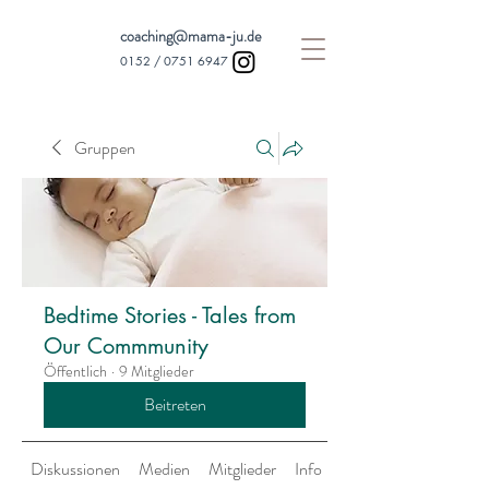
coaching@mama-ju.de
0152 /
0751 6947
Gruppen
Bedtime Stories - Tales from
Our Commmunity
Öffentlich
·
9 Mitglieder
Beitreten
Diskussionen
Medien
Mitglieder
Info