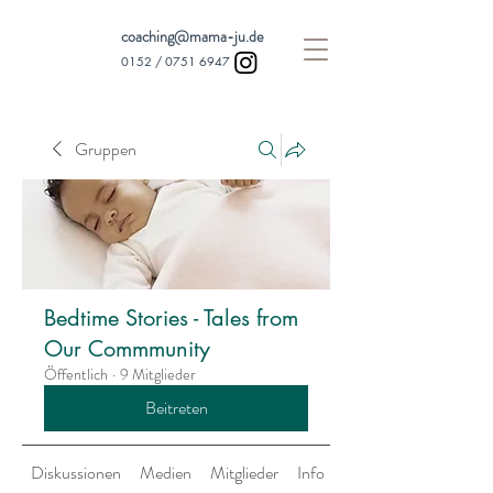
coaching@mama-ju.de
0152 /
0751 6947
Gruppen
Bedtime Stories - Tales from
Our Commmunity
Öffentlich
·
9 Mitglieder
Beitreten
Diskussionen
Medien
Mitglieder
Info