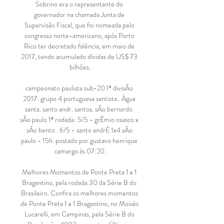
Sobrino era o representante do 
governador na chamada Junta de 
Supervisão Fiscal, que foi nomeada pelo 
congresso norte-americano, após Porto 
Rico ter decretado falência, em maio de 
2017, tendo acumulado dívidas de US$ 73 
bilhões.

campeonato paulista sub-20 1ª divisÃo 
2017: grupo 4 portuguesa santista.. Água 
santa. santo andr. santos. sÃo bernardo. 
sÃo paulo 1ª rodada: 5/5 - grÊmio osasco x 
sÃo bento . 6/5 - santo andrÉ 1x4 sÃo 
paulo - 15h. postado por gustavo henrique 
camargo às 07:20.

Melhores Momentos de Ponte Preta 1 x 1 
Bragantino, pela rodada 30 da Série B do 
Brasileiro. Confira os melhores momentos 
de Ponte Preta 1 x 1 Bragantino, no Moisés 
Lucarelli, em Campinas, pela Série B do 