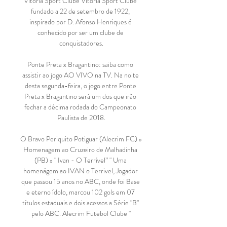
Vitória Sport Clube Vitória Sport Clube 
fundado a 22 de setembro de 1922, 
inspirado por D. Afonso Henriques é 
conhecido por ser um clube de 
conquistadores.

Ponte Preta x Bragantino: saiba como 
assistir ao jogo AO VIVO na TV. Na noite 
desta segunda-feira, o jogo entre Ponte 
Preta x Bragantino será um dos que irão 
fechar a décima rodada do Campeonato 
Paulista de 2018.

O Bravo Periquito Potiguar (Alecrim FC) » 
Homenagem ao Cruzeiro de Malhadinha 
(PB) » " Ivan - O Terrível” " Uma 
homenágem ao IVAN o Terrivel, Jogador 
que passou 15 anos no ABC, onde foi Base 
e eterno ídolo, marcou 102 gols em 07 
títulos estaduais e dois acessos a Série "B" 
pelo ABC. Alecrim Futebol Clube "
