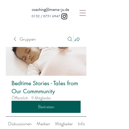
coaching@mama-ju.de
0152 /
0751 6947
Gruppen
Bedtime Stories - Tales from
Our Commmunity
Öffentlich
·
9 Mitglieder
Beitreten
Diskussionen
Medien
Mitglieder
Info