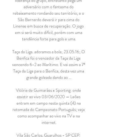
liderança do grupo, entretanto pega um 
adversário com o fantasma do 
rebaixamento rondando seu território, e o 
São Bernardo deverá ir para cima do 
Linense em busca de recuperação. O jogo 
em si será muito difícil, porém com uma 
tendência forte para gols e uma.

Taça da Liga. adoramos a bola; 23.05.16; O 
Benfica foi o vencedor da Taça da Liga 
vencendo 6-2 ao Marítimo. E vai assim a 7º 
Taça da Liga para o Benfica, desta vez uma 
grande goleada dando ao …

Vitória de Guimarães x Sporting: onde 
assistir ao vivo 03/06/2020 — Leões 
entram em campo nesta quinta (4) na 
retomada do Campeonato Português; veja 
como acompanhar ao vivo na TV e na 
internet.

Vila São Carlos, Guarulhos - SP CEP: 