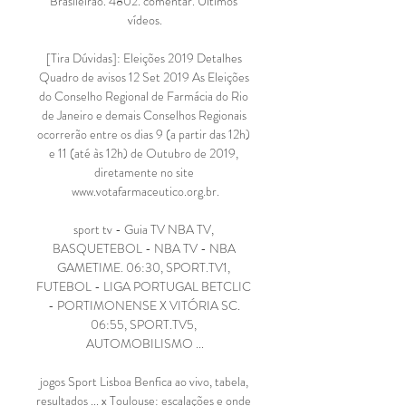
Brasileirão. 4802. comentar. Últimos 
vídeos.

[Tira Dúvidas]: Eleições 2019 Detalhes 
Quadro de avisos 12 Set 2019 As Eleições 
do Conselho Regional de Farmácia do Rio 
de Janeiro e demais Conselhos Regionais 
ocorrerão entre os dias 9 (a partir das 12h) 
e 11 (até às 12h) de Outubro de 2019, 
diretamente no site 
www.votafarmaceutico.org.br.

sport tv - Guia TV NBA TV, 
BASQUETEBOL - NBA TV - NBA 
GAMETIME. 06:30, SPORT.TV1, 
FUTEBOL - LIGA PORTUGAL BETCLIC 
- PORTIMONENSE X VITÓRIA SC. 
06:55, SPORT.TV5, 
AUTOMOBILISMO ...

jogos Sport Lisboa Benfica ao vivo, tabela, 
resultados ... x Toulouse: escalações e onde 