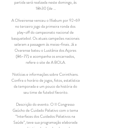
partida será realizada neste domingo, às 
18h30 (de …

A Oliveirense venceu o Illiabum por 92-69 
no terceiro jogo da primeira ronda dos 
play-off do campeonato nacional de 
basquetebol. Os atuais campeões nacionais 
selaram a passagem às meias-finais. Já a 
Ovarense bateu o Lusitânia dos Açores 
(86-77) e acompanha os encarnados, 
refere o site de A BOLA.

Notícias e informações sobre Corinthians. 
Confira o horário de jogos, fotos, estatística 
da temporada e um pouco da história do 
seu time de futebol favorito.

Descrição do evento. O II Congresso 
Gaúcho de Cuidado Paliativo com o tema 
“Interfaces dos Cuidados Paliativos na 
Saúde”, teve sua programação elaborada 