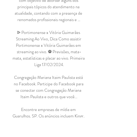
com objetivo de abordar alguns dos 
principais tópicos do atendimento na 
atualidade, contando com a presença de 
renomados profissionais regionais e …

ᐉ Portimonense x Vitória Guimarães 
Streaming Ao Vivo, Dica Como assistir 
Portimonense x Vitória Guimarães em 
streaming ao vivo. ⚽️ Previsões, mata-
mata, estatísticas e placar ao vivo. Primeira 
Liga 17/02/2024.

Congregação Mariana Itaim Paulista está 
no Facebook. Participe do Facebook para 
se conectar com Congregação Mariana 
Itaim Paulista e outros que você...

Encontre empresas de mídia em 
Guarulhos, SP. Os anúncios incluem Kingr, 
O Fantástico Mundo da Aviação, Jornal 
Guarulhos Hoje, Rede Gira Brasil, Jornal 
Estação e Rede Boa Nova de Rádio. Clique 