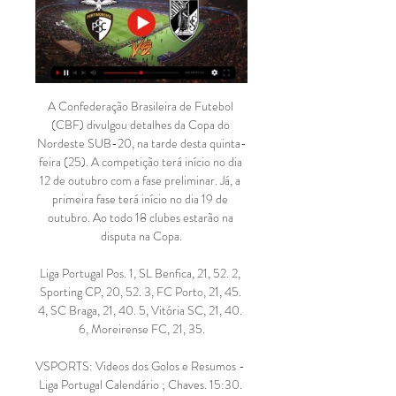
A Confederação Brasileira de Futebol 
(CBF) divulgou detalhes da Copa do 
Nordeste SUB-20, na tarde desta quinta-
feira (25). A competição terá início no dia 
12 de outubro com a fase preliminar. Já, a 
primeira fase terá início no dia 19 de 
outubro. Ao todo 18 clubes estarão na 
disputa na Copa.

Liga Portugal Pos. 1, SL Benfica, 21, 52. 2, 
Sporting CP, 20, 52. 3, FC Porto, 21, 45. 
4, SC Braga, 21, 40. 5, Vitória SC, 21, 40. 
6, Moreirense FC, 21, 35.

VSPORTS: Videos dos Golos e Resumos - 
Liga Portugal Calendário ; Chaves. 15:30. 