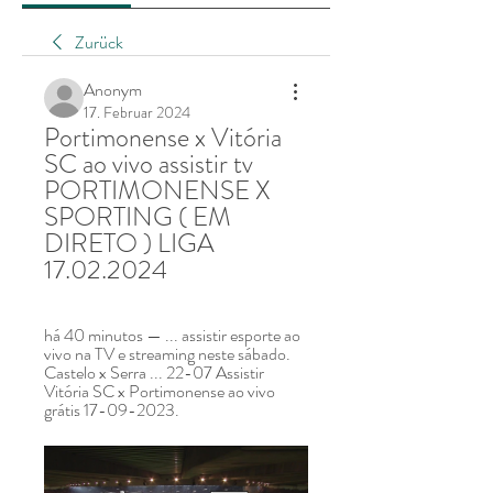
Zurück
Anonym
17. Februar 2024
Portimonense x Vitória 
SC ao vivo assistir tv 
PORTIMONENSE X 
SPORTING ( EM 
DIRETO ) LIGA 
17.02.2024
há 40 minutos — ... assistir esporte ao 
vivo na TV e streaming neste sábado. 
Castelo x Serra ... 22-07 Assistir 
Vitória SC x Portimonense ao vivo 
grátis 17-09-2023.