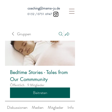
coaching@mama-ju.de
0152 /
0751 6947
Gruppen
Bedtime Stories - Tales from
Our Commmunity
Öffentlich
·
9 Mitglieder
Beitreten
Diskussionen
Medien
Mitglieder
Info