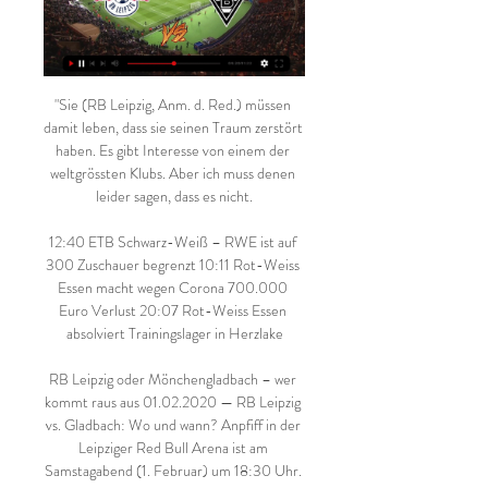
"Sie (RB Leipzig, Anm. d. Red.) müssen 
damit leben, dass sie seinen Traum zerstört 
haben. Es gibt Interesse von einem der 
weltgrössten Klubs. Aber ich muss denen 
leider sagen, dass es nicht.

12:40 ETB Schwarz-Weiß – RWE ist auf 
300 Zuschauer begrenzt 10:11 Rot-Weiss 
Essen macht wegen Corona 700.000 
Euro Verlust 20:07 Rot-Weiss Essen 
absolviert Trainingslager in Herzlake

RB Leipzig oder Mönchengladbach – wer 
kommt raus aus 01.02.2020 — RB Leipzig 
vs. Gladbach: Wo und wann? Anpfiff in der 
Leipziger Red Bull Arena ist am 
Samstagabend (1. Februar) um 18:30 Uhr. 