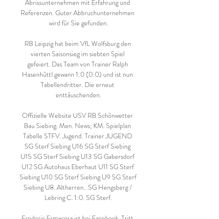
Abrissunternehmen mit Erfahrung und 
Referenzen. Guter Abbruchunternehmen 
wird für Sie gefunden.

RB Leipzig hat beim VfL Wolfsburg den 
vierten Saisonsieg im siebten Spiel 
gefeiert. Das Team von Trainer Ralph 
Hasenhüttl gewann 1:0 (0:0) und ist nun 
Tabellendritter. Die erneut 
enttäuschenden.

Offizielle Website USV RB Schönwetter 
Bau Siebing. Men. News; KM. Spielplan 
Tabelle STFV. Jugend. Trainer JUGEND 
SG Sterf Siebing U16 SG Sterf Siebing 
U15 SG Sterf Siebing U13 SG Gabersdorf 
U12 SG Autohaus Eberhaut U11 SG Sterf 
Siebing U10 SG Sterf Siebing U9 SG Sterf 
Siebing U8. Altherren.. SG Hengsberg / 
Lebring C. 1:0. SG Sterf.

Frederic Ermacora ist bei Facebook. Tritt 