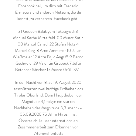
Facebook bei, um dich mit Frederic 
Ermacora und anderen Nutzern, die du 
kennst, zu vernetzen. Facebook gibt...

31 Gedeon Balakiyem Takougnadi 3 
Manuel Kerhe Mittelfeld. 00 Murat Satin 
00 Marcel Canadi 22 Stefan Nutz 4 
Marcel Ziegl 8 Arne Ammerer 10 Julian 
Wießmeier 12 Ante Bajic Angriff. 9 Bernd 
Gschweidl 29 Valentin Grubeck 7 Jefté 
Betancor Sánchez 17 Marco Grüll. SV …

In der Nacht von 8. auf 9. August 2020 
erschütterten zwei kräftige Erdbeben das 
Tiroler Oberland. Dem Hauptbeben der 
Magnitude 4,1 folgte ein starkes 
Nachbeben der Magnitude 3,3. mehr ••• 
05.08.2020 75 Jahre Hiroshima: 
Österreich Teil der internationalen 
Zusammenarbeit zum Erkennen von 
Atomwaffentests
