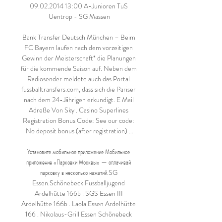
09.02.2014 13:00 A-Junioren TuS 
Uentrop - SG Massen

Bank Transfer Deutsch München – Beim 
FC Bayern laufen nach dem vorzeitigen 
Gewinn der Meisterschaft* die Planungen 
für die kommende Saison auf. Neben dem 
Radiosender meldete auch das Portal 
fussballtransfers.com, dass sich die Pariser 
nach dem 24-Jährigen erkundigt. E Mail 
Adreße Von Sky . Casino Superlines 
Registration Bonus Code: See our code: 
No deposit bonus (after registration) …

Установите мобильное приложение Мобильное 
приложение «Парковки Москвы» — оплачивай 
парковку в несколько нажатий.SG 
Essen.Schönebeck Fussballjugend 
Ardelhütte 166b . SGS Essen III 
Ardelhütte 166b . Laola Essen Ardelhütte 
166 . Nikolaus-Grill Essen Schönebeck 