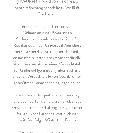
(LIVEÜBERTRAGUNG>) RB Leipzig 
gegen Mönchengladbach im tv Wo läuft 
Gladbach vs.

remed-online, der konsiliarische 
Onlinedienst der Bayerischen 
Kinderschutzambulanz des Instituts für 
Rechtsmedizin der Universität München, 
heißt Sie herzlich willkommen. Remed-
online ist ein kostenloses Angebot für alle 
Ärztinnen und Ärzte, einen Verdachtsfall 
auf Kindeswohlgefährdung, aber auch alle 
anderen Verdachtsfälle von Gewalt, unter 
geschützten Rahmenbedingungen online.

Leader Servette spielt erst am Sonntag, 
und doch dürfen sich die Genfer über das 
Geschehen in der Challenge League schon 
freuen. Nach Lausanne lässt auch der 
zweite Verfolger Winterthur Federn.

Vorhersagen und Statistiken des 