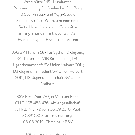
Ardelhütte 149 . Rundumfit 
Personaltraining Schönebecker Str. Body 
& Soul Pilates- und Yoga-Studio 
Schluchtstr. 25 . Wir haben eine neue 
Seite Haus Lindermann Gaststätte 
anfragen nur da Frintroper Str. 72 . 
Essener Jugend-Eiskunstlauf Verein.

JSG SV Hullern 68-Tus Sythen D-Jugend; 
G1-Kicker des VfB Kirchhellen ; D3-
Jugendmannschaft SV Union Velbert 2011; 
D3-Jugendmannschaft SV Union Velbert 
2011; D3-Jugendmannschaft SV Union 
Velbert.

BSV Bern Muri AG, in Muri bei Bern, 
CHE-105.458.476, Aktiengesellschaft 
(SHAB Nr. 172 vom 06.09.2016, Publ. 
3039103).Statutenänderung: 
08.08.2019. Firma neu: BSV.

RB Leipzig gegen Borussia 