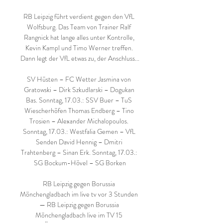
RB Leipzig führt verdient gegen den VfL 
Wolfsburg. Das Team von Trainer Ralf 
Rangnick hat lange alles unter Kontrolle, 
Kevin Kampl und Timo Werner treffen. 
Dann legt der VfL etwas zu, der Anschluss...

SV Hüsten – FC Wetter Jasmina von 
Gratowski – Dirk Szkudlarski – Dogukan 
Bas. Sonntag, 17.03.: SSV Buer – TuS 
Wiescherhöfen Thomas Endberg – Tino 
Trosien – Alexander Michalopoulos. 
Sonntag, 17.03.: Westfalia Gemen – VfL 
Senden David Hennig – Dmitri 
Trahtenberg – Sinan Erk. Sonntag, 17.03.: 
SG Bockum-Hövel – SG Borken

RB Leipzig gegen Borussia 
Mönchengladbach im live tv vor 3 Stunden 
— RB Leipzig gegen Borussia 
Mönchengladbach live im TV 15 