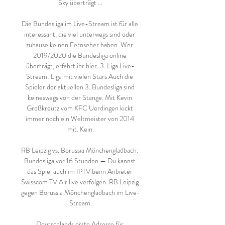
Sky überträgt ...

Die Bundesliga im Live-Stream ist für alle 
interessant, die viel unterwegs sind oder 
zuhause keinen Fernseher haben. Wer 
2019/2020 die Bundesliga online 
überträgt, erfahrt ihr hier. 3. Liga Live-
Stream: Liga mit vielen Stars Auch die 
Spieler der aktuellen 3. Bundesliga sind 
keineswegs von der Stange. Mit Kevin 
Großkreutz vom KFC Uerdingen kickt 
immer noch ein Weltmeister von 2014 
mit. Kein.

RB Leipzig vs. Borussia Mönchengladbach: 
Bundesliga vor 16 Stunden — Du kannst 
das Spiel auch im IPTV beim Anbieter 
Swisscom TV Air live verfolgen. RB Leipzig 
gegen Borussia Mönchengladbach im Live-
Stream.

Deutschlands erste Adresse für 