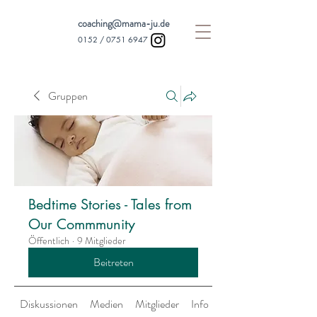
coaching@mama-ju.de
0152 /
0751 6947
Gruppen
Bedtime Stories - Tales from
Our Commmunity
Öffentlich
·
9 Mitglieder
Beitreten
Diskussionen
Medien
Mitglieder
Info