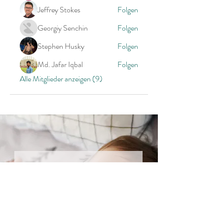
Jeffrey Stokes
Folgen
Georgiy Senchin
Folgen
Stephen Husky
Folgen
Md. Jafar Iqbal
Folgen
Alle Mitglieder anzeigen (9)
Unbezahlbare Tipps
direkt in deine Inbox
Deine Email: